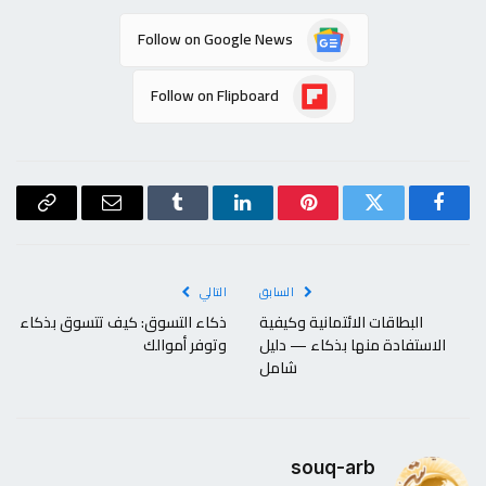
Follow on Google News
Follow on Flipboard
فيسبوك
تويتر
بينتيريست
لينكدإن
Tumblr
البريد
Copy
الإلكتروني
Link
السابق
التالي
البطاقات الائتمانية وكيفية
ذكاء التسوق: كيف تتسوق بذكاء
الاستفادة منها بذكاء — دليل
وتوفر أموالك
شامل
souq-arb