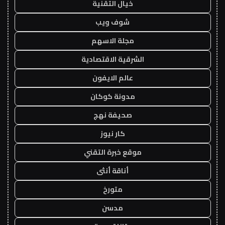
خيال التقنية
شوف ويب
مجلة الاسهم
الشرقية الاقتصادية
عالم الايفون
مدونة كوكان
صحيفة نهج
كار نيوز
موقع خبرة التقني
أناقة أنثى
متورخ
مدسن