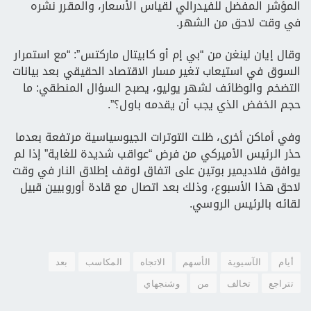
المؤشر المفضل للفيدرالي لقياس الأسعار، والمقرر نشره
في وقت لاحق من الشهر.
وقال إيان لينغن من “بي إم أو كابيتال ماركتس”: “مع استمرار
السوق في استيعاب تغير مسار الاقتصاد الحقيقي بعد بيانات
التضخم والوظائف لشهر يوليو، يصبح السؤال المنطقي: ما
حجم الخفض الذي يجب أن يقدمه باول؟”.
وفي أماكن أخرى، ظلت التوترات الجيوسياسية مرتفعة بعدما
حذر الرئيس الأميركي من فرض “عواقب شديدة للغاية” إذا لم
يوافق فلاديمير بوتين على اتفاق لوقف إطلاق النار في وقت
لاحق هذا الأسبوع، وذلك بعد اتصال مع قادة أوروبيين قبيل
لقائه بالرئيس الروسي.
أيام
الآسيوية
الأسهم
الاتجاه
المكاسب
بعد
تتراجع
تخالف
من
وشنجهاي