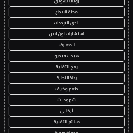
روتانا تسويق
مجلة الابداع
نادي الترددات
استشارات اون لاين
المعارف
هيدب فيديو
رمح التقنية
رذاذ التجارة
طعم وكيف
شهود نت
أركاني
مباشر التقنية
مدونة صحبة