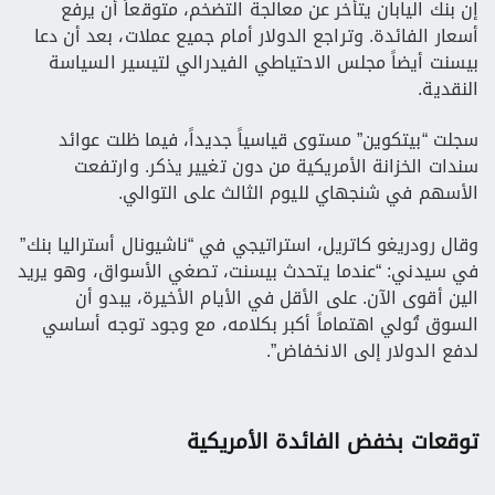
إن بنك اليابان يتأخر عن معالجة التضخم، متوقعاً أن يرفع
أسعار الفائدة. وتراجع الدولار أمام جميع عملات، بعد أن دعا
بيسنت أيضاً مجلس الاحتياطي الفيدرالي لتيسير السياسة
النقدية.
سجلت “بيتكوين” مستوى قياسياً جديداً، فيما ظلت عوائد
سندات الخزانة الأمريكية من دون تغيير يذكر. وارتفعت
الأسهم في شنجهاي لليوم الثالث على التوالي.
وقال رودريغو كاتريل، استراتيجي في “ناشيونال أستراليا بنك”
في سيدني: “عندما يتحدث بيسنت، تصغي الأسواق، وهو يريد
الين أقوى الآن. على الأقل في الأيام الأخيرة، يبدو أن
السوق تُولي اهتماماً أكبر بكلامه، مع وجود توجه أساسي
لدفع الدولار إلى الانخفاض”.
توقعات بخفض الفائدة الأمريكية