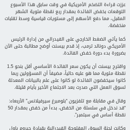
عززت قراءة التضخم الأمريكية في وقت سابق هذا الأسبوع
التوقعات بخفض الفائدة بمقدار ربع نقطة مئوية الشهر
المقبل، مما دفع الأسهم إلى مستويات قياسية وسط تقلبات
منخفضة.
كما يأتي الضغط الخارجي على الفيدرالي من إدارة الرئيس
الأمريكي دونالد ترمب، إذ قدم بيسنت أوضح مطالبة حتى الآن
بضرورة بدء دورة خفض الفائدة.
واقترح بيسنت أن يكون سعر الفائدة الأساسي أقل بنحو 1.5
نقطة مئوية مما هو عليه حالياً، مضيفاً أن المسؤولين ربما
كانوا سيخفضون الفائدة لو كانوا على علم بالبيانات المعدلة
لسوق العمل التي صدرت بعد الاجتماع الأخير بأيام قليلة.
وقال في مقابلة مع تلفزيون “بلومبرغ سيرفيلانس” الأربعاء:
“قد ندخل في سلسلة من الخفض، بدءاً من خفض بمقدار 50
نقطة أساس في سبتمبر”.
وكانت لجنة السوق المفتوحة الفيدرالية بقيادة جيروم باول