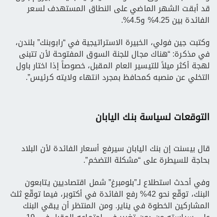
قد أبقت الشهر الماضي على النطاق المستهدف لسعر
الفائدة بين 4.25% و4.5%.
وكتبت جين فولي، الخبيرة الاستراتيجية في “رابوبنك” بلندن،
في مذكرة: “هناك مجال للجنة السوق المفتوحة لأن تتبنى
لهجة أكثر ميلاً للتيسير العام المقبل، خصوصاً إذا اختار باول
التخلي عن منصبه كمحافظ بمجرد انتهاء ولايته كرئيس”.
التوقعات لسياسة بنك اليابان
قال بيسنت إن بنك اليابان سيرفع أسعار الفائدة لأن البلاد
بحاجة للسيطرة على “مشكلة التضخم”.
وفي أحدث استطلاع لـ”بلومبرغ” شمل اقتصاديين يتابعون
البنك، توقّع نحو 42% رفع الفائدة في أكتوبر، فيما توقّع ثلث
المشاركين الخطوة في يناير. ومن المنتظر أن يبقي البنك