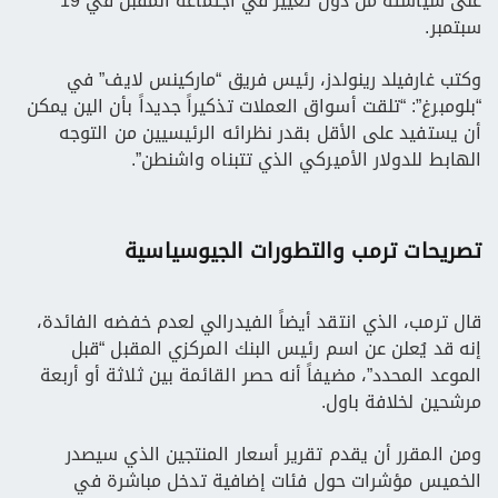
على سياسته من دون تغيير في اجتماعه المقبل في 19
سبتمبر.
وكتب غارفيلد رينولدز، رئيس فريق “ماركينس لايف” في
“بلومبرغ”: “تلقت أسواق العملات تذكيراً جديداً بأن الين يمكن
أن يستفيد على الأقل بقدر نظرائه الرئيسيين من التوجه
الهابط للدولار الأميركي الذي تتبناه واشنطن”.
تصريحات ترمب والتطورات الجيوسياسية
قال ترمب، الذي انتقد أيضاً الفيدرالي لعدم خفضه الفائدة،
إنه قد يُعلن عن اسم رئيس البنك المركزي المقبل “قبل
الموعد المحدد”، مضيفاً أنه حصر القائمة بين ثلاثة أو أربعة
مرشحين لخلافة باول.
ومن المقرر أن يقدم تقرير أسعار المنتجين الذي سيصدر
الخميس مؤشرات حول فئات إضافية تدخل مباشرة في