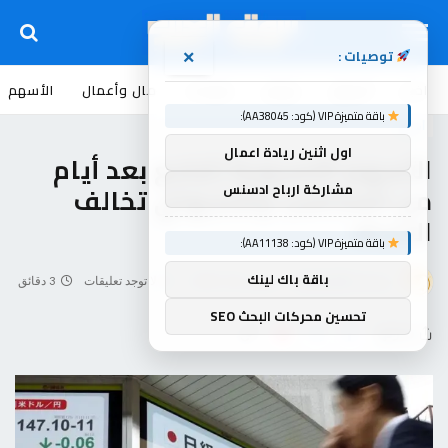
توصيات :
×
اخبار
أسواق
عروض
منوعات
مال وأعمال
الأسهم
باقة متميزة VIP (كود: AA38045):
أسواق
اول اثنين ريادة اعمال
الأسهم الآسيوية تتراجع بعد أيام
مشاركة ارباح ادسنس
من المكاسب وشنجهاي تخالف
الاتجاه
باقة متميزة VIP (كود: AA11138):
باقة باك لينك
بواسطة
souq-arb
سبتمبر 26, 2025
لا توجد تعليقات
3 دقائق
تحسين محركات البحث SEO
شاركها