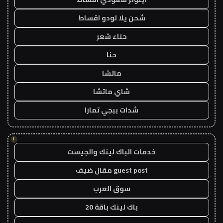
شحن يلا لودو اقساط
حناء شعر
حنا
ماتشا
شاي ماتشا
شدات ببجي تمارا
!
خدمات الباك لينك والجيست
guest post مقال ضيف
سوق العرب
باك لينك باقة 20