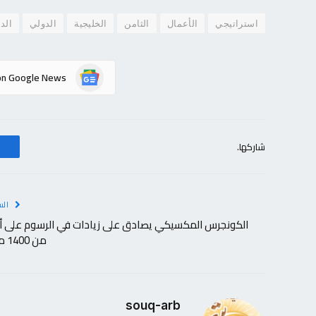
استراتيجي
الأعمال
الثامن
الخليجية
الدولي
الدو
on Google News
شاركها.
الس
الكونجرس المكسيكي يصادق على زيادات في الرسوم على أك
من 1400 منتج
souq-arb