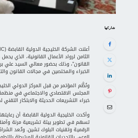
شاركها
الثامن لرواد الأعمال القانونية، الذي يحمل
القانون”، وذلك بحضور معالي السيد علي بن
الخبراء والمختصين في مجالات القانون والت
ونُظَّم المؤتمر من قبل المركز الدولي ال
المجلس الاقتصادي والاجتماعي في منظمة الأ
خبراء التشريعات الحديثة والابتكار التقني
وأكدت الخليجية الدولية القابضة أن رعايتها
تسهم في تطوير بيئة تشريعية مرنة وآمنة 
الرقمية وتقنيات البلوك تشين. وتُعد الشراك
الوعي بالتحديات القانونية المرتبطة بالتط