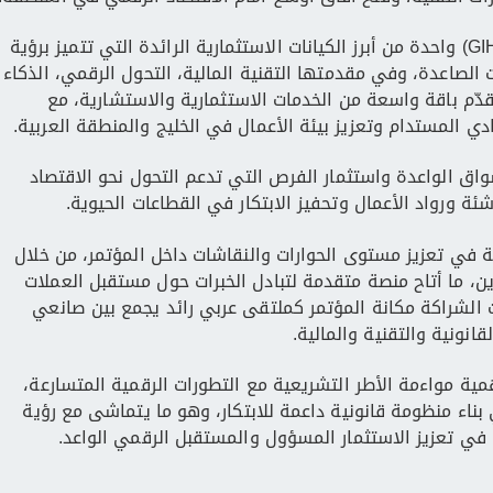
وتُعد الشركة الخليجية الدولية القابضة (GIHC) واحدة من أبرز الكيانات الاستثمارية الرائدة التي تتميز برؤية
 الصاعدة، وفي مقدمتها التقنية المالية، التحول الرقمي، الذكاء
قدّم باقة واسعة من الخدمات الاستثمارية والاستشارية، مع
ادي المستدام وتعزيز بيئة الأعمال في الخليج والمنطقة العربية.
واق الواعدة واستثمار الفرص التي تدعم التحول نحو الاقتصاد
ة ورواد الأعمال وتحفيز الابتكار في القطاعات الحيوية.
ة في تعزيز مستوى الحوارات والنقاشات داخل المؤتمر، من خلال
ين، ما أتاح منصة متقدمة لتبادل الخبرات حول مستقبل العملات
زت الشراكة مكانة المؤتمر كملتقى عربي رائد يجمع بين صانعي
قانونية والتقنية والمالية.
مية مواءمة الأطر التشريعية مع التطورات الرقمية المتسارعة،
ناء منظومة قانونية داعمة للابتكار، وهو ما يتماشى مع رؤية
 في تعزيز الاستثمار المسؤول والمستقبل الرقمي الواعد.