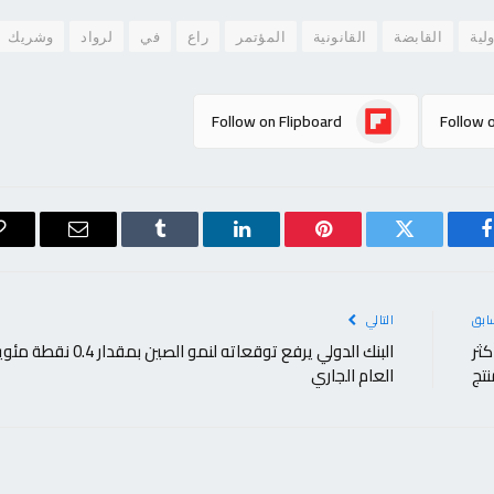
لية
القابضة
القانونية
المؤتمر
راع
في
لرواد
وشريك
Follow on Flipboard
Follow 
فيسبوك
تويتر
بينتيريست
لينكدإن
Tumblr
البريد
الإلكتروني
ابق
التالي
ثر
البنك الدولي يرفع توقعاته لنمو الصين بمقدار 0.4 نق
العام الجاري