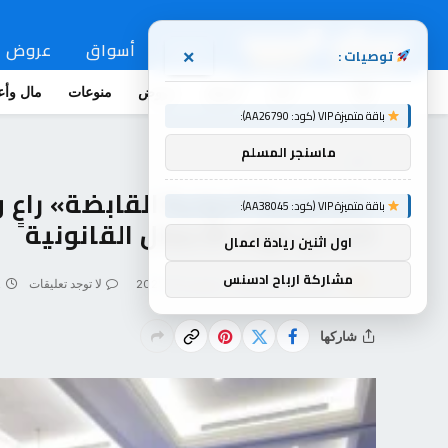
اخبار
أسواق
عروض
توصيات :
×
اخبار
أسواق
عروض
منوعات
مال وأع
باقة متميزة VIP (كود: AA26790):
ماسنجر المسلم
اخبار
«الخليجية الدولية القابضة» راعٍ
باقة متميزة VIP (كود: AA38045):
الثامن لروّاد الأعمال القانونية
اول اثنين ريادة اعمال
مشاركة ارباح ادسنس
بواسطة
souq-arb
ديسمبر 12, 2025
لا توجد تعليقات
2
شاركها