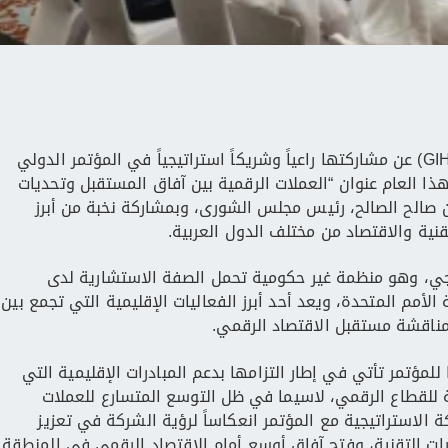
أعلنت الشركة الخليجية الدولية القابضة (GIHC) عن مشاركتها راعياً وشريكاً استراتيجياً في المؤتمر الدولي
 هذا العام عنوان “العملات الرقمية بين آفاق المستقبل وتحديات
 صالح الصالح، رئيس مجلس الشورى، وبمشاركة نخبة من أبرز
قنية والاقتصاد من مختلف الدول العربية.
خليجي، وهو منظمة غير حكومية تحمل الصفة الاستشارية لدى
مم المتحدة، ويعد أحد أبرز الفعاليات الإقليمية التي تجمع بين
 لمناقشة مستقبل الاقتصاد الرقمي.
 للمؤتمر تأتي في إطار التزامها بدعم المبادرات الإقليمية التي
للقطاع الرقمي، لاسيما في ظل التوسع المتسارع للعملات
ة الاستراتيجية مع المؤتمر انعكاساً لرؤية الشركة في تعزيز
ورات التقنية، وفتح آفاق أوسع أمام الاقتصاد الرقمي في المنطقة.