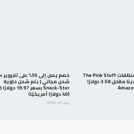
يتم شحن منظفات The Pink Stuff
خصم يصل إلى 55% على تابروير +
المفضلة لدينا مقابل 3.58 دولارًا
شحن مجاني | يتم شحن حاوية
Snack-Stor بسعر 19.97 
(40 دولارًا أمريكيًا)
يوليو 29, 2026