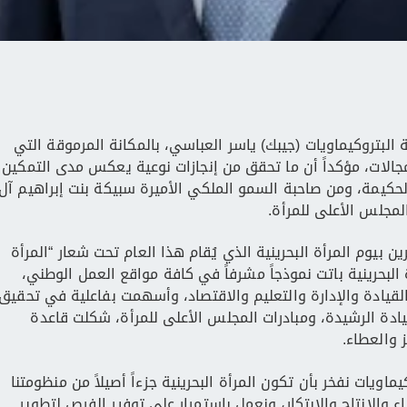
 البتروكيماويات (جيبك) ياسر العباسي، بالمكانة المرموقة التي
مجالات، مؤكداً أن ما تحقق من إنجازات نوعية يعكس مدى التمكين
لحكيمة، ومن صاحبة السمو الملكي الأميرة سبيكة بنت إبراهيم آل
لمجلس الأعلى للمرأة.
 بيوم المرأة البحرينية الذي يُقام هذا العام تحت شعار “المرأة
أة البحرينية باتت نموذجاً مشرفاً في كافة مواقع العمل الوطني،
القيادة والإدارة والتعليم والاقتصاد، وأسهمت بفاعلية في تحقيق
قيادة الرشيدة، ومبادرات المجلس الأعلى للمرأة، شكلت قاعدة
 والعطاء.
اويات نفخر بأن تكون المرأة البحرينية جزءاً أصيلاً من منظومتنا
ء والإنتاج والابتكار، ونعمل باستمرار على توفير الفرص لتطوير