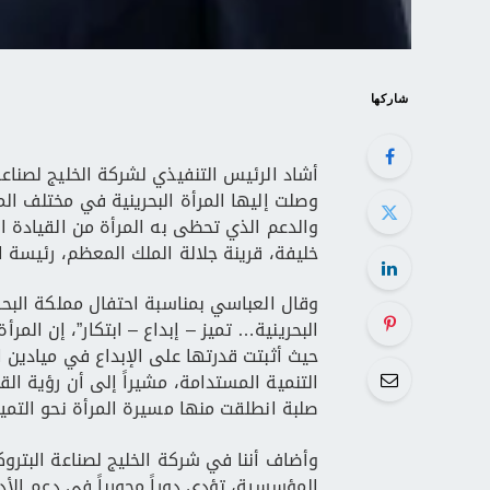
شاركها
أشاد الرئيس التنفيذي لشركة الخليج لصناعة
وصلت إليها المرأة البحرينية في مختلف ال
والدعم الذي تحظى به المرأة من القيادة ا
خليفة، قرينة جلالة الملك المعظم، رئيسة ا
وقال العباسي بمناسبة احتفال مملكة البحرين
البحرينية… تميز – إبداع – ابتكار”، إن المر
حيث أثبتت قدرتها على الإبداع في ميادين 
التنمية المستدامة، مشيراً إلى أن رؤية ال
صلبة انطلقت منها مسيرة المرأة نحو التميز
وأضاف أننا في شركة الخليج لصناعة البتروكيم
المؤسسية، تؤدي دوراً محورياً في دعم الأدا