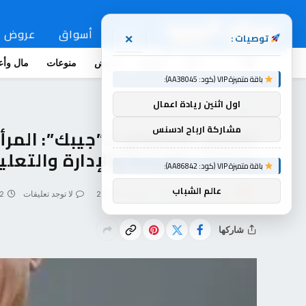
اخبار
أسواق
عروض
توصيات :
×
اخبار
أسواق
عروض
منوعات
مال وأع
باقة متميزة VIP (كود: AA38045):
اول اثنين ريادة اعمال
اخبار
مشاركة ارباح ادسنس
الرئيس التنفيذي لـ”جيبك”: المرأة
بميادين القيادة والإدارة والتعل
باقة متميزة VIP (كود: AA86842):
عالم الشباب
بواسطة
souq-arb
ديسمبر 2, 2025
لا توجد تعليقات
2 دقائ
شاركها