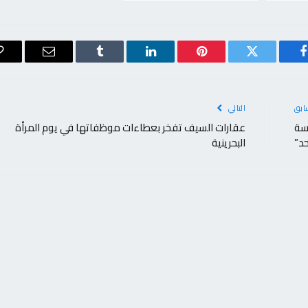
فيسبوك
تويتر
بينتيريست
لينكدإن
Tumblr
البريد
الإلكتروني
ابق
التالي
مسة
عقارات السيف تفخر بعطاءات موظفاتها في يوم المرأة
حد”
البحرينية