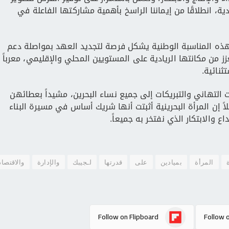
ة، انطلاقًا من إيماننا الراسخ بأهمية مشاركتها الفاعلة في
بهذه المناسبة الوطنية يشكل فرصة لتجديد العهد بمواصلة دعم
زز من مكانتها الريادية على المستويين المحلي والإقليمي، معرباً
ثنائية.
التهاني والتبريكات إلى جميع نساء البحرين، مشيداً بعطائهن
ً إن المرأة البحرينية أثبتت أنها شريك أساس في مسيرة البناء
 والابتكار الذي نفتخر به جميعاً.
المرأة
بميادين
على
قدرتها
لـجيبك
والإدارة
والاقتصاد
Follow on Flipboard
Follow 