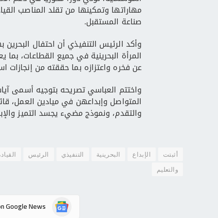
مهاراتها وتمكينها من تقلد المناصب القيادي
صناعة المستقبل.
وأكد الرئيس التنفيذي أن احتفال البحرين 
المرأة البحرينية في جميع القطاعات، بما يع
عن فخره واعتزازه بما حققته من إنجازات است
واختتم العباسي تصريحه بتوجيه أسمى آيات 
المتواصل وإبداعهن في ميادين العمل، قائلا
والتقدم، ونموذج مضيء يجسد التميز والإبداع
أثبتت
الإبداع
البحرينية
التنفيذي
الرئيس
القيادة
والتعليم
on Google News