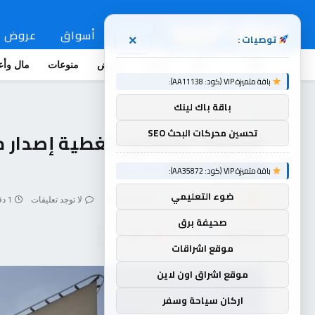
اخبار
أسواق
عروض
توصيات :
×
اخبار
أسواق
عروض
منوعات
مال وأع
باقة متميزة VIP (كود: AA11138):
باقة باك لينك
اخبار
تحسين محركات البحث SEO
مليون دينار
باقة متميزة VIP (كود: AA35872):
ضوء التعليمي
بواسطة
souq-arb
يناير 12, 2026
لا توجد تعليقات
1 دقائق
صحيفة برق
شاركها
موقع اشراقات
موقع اشراق اون لاين
اركان سياحة وسفر