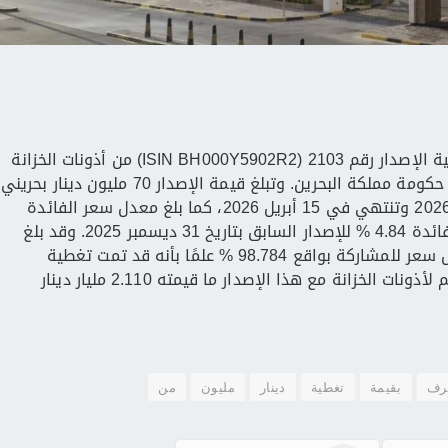
أعلن مصرف البحرين المركزي بأنه تمت تغطية الإصدار رقم 2103 (ISIN BH000Y5902R2) من أذونات الخزانة
الحكومية الأسبوعية التي يصدرها نيابة عن حكومة مملكة البحرين. وتبلغ قيمة الإصدار 70 مليون دينار بحريني
لفترة استحقاق 91 يومًا تبدأ فـي 14 يناير 2026 وتنتهي في 15 أبريل 2026، كما بلغ معدل سعر الفائدة
على هذه الأذونات 4.82 % مقارنة بسعر الفائدة 4.84 % للإصدار السابق بتاريخ 31 ديسمبر 2025. وقد بلغ
معدل سعر الخصم 98.795 % وتم قبول أقل سعر للمشاركة بواقع 98.784 % علمًا بأنه قد تمت تغطية
الإصدار بنسبة 131 %. كما بلغ الرصيد القائم لأذونات الخزانة مع هذا الإصدار ما قيمته 2.110 مليار دينار
رف
بقيمة
تغطية
دينار
مليون
من