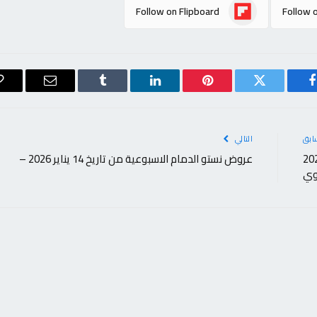
Follow on Flipboard
Follow 
فيسبوك
تويتر
بينتيريست
لينكدإن
Tumblr
البريد
الإلكتروني
ابق
التالي
 «ألبا» يحدد أربع أولويات لعام 2026
عروض نستو الدمام الاسبوعية من تاريخ 14 يناير 2026 –
وي