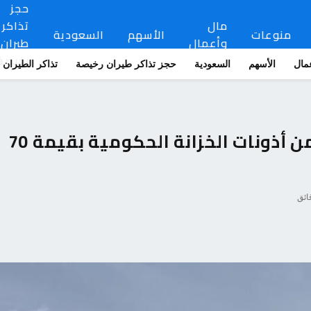
حجز
مال
تذاكر
منوعات
الأسهم
السعودية
وأعمال
طيران
رخيصة
مال
الأسهم
السعودية
حجز تذاكر طيران رخيصة
تذاكر الطيران
المصرف المركزي: تغطية إصدار من أذونات الخزانة الحكومية بقيمة 70