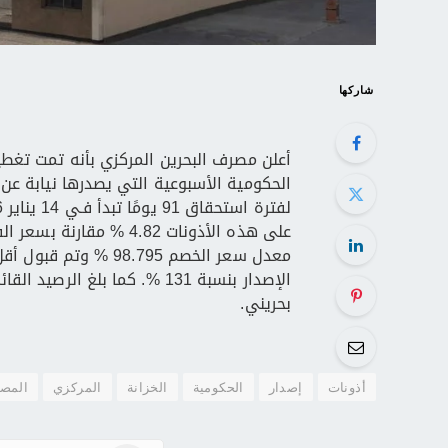
شاركها
بحريني.
أذونات
إصدار
الحكومية
الخزانة
المركزي
المص