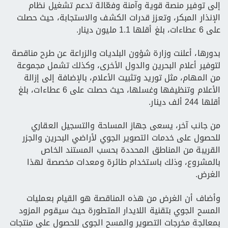
إلى توفير منصة قوية وآمنة وفعّالة تدعم تشغيل نظام
الإنذار المبكر، وتعزز قدرات الكشف والاستجابة، حيث حصلت
على 6 عطاءات، بلغ أقلها 1.1 مليون دينار.
بدورها، أعلنت وزارة شؤون البلديات والزراعة عن طرح مناقصة
لتوفير أعلام البحرين والدول الأخرى، وكذلك تشمل مجموعة
من المهام، مثل توريد وتثبيت الأعلام، بالإضافة إلى إزالة
الأعلام وتنظيفها وغسلها، حيث حصلت على 6 عطاءات، بلغ
أقلها 244 ألف دينار.
من جانب آخر، يسعى جهاز المساحة والتسجيل العقاري
للحصول على خدمات التصوير الجوي لأراضي البحرين والجزر
القريبة من المناطق المحددة بحسب المستند الخاص
بالمشروع، وذلك باستخدام طائرة ومعدات مخصصة لهذا
الغرض.
وأضاف أن الغرض من هذه المناقصة هو القيام بعمليات
المسح الجوي بتقنية اللايدار المتطورة حيث سيقوم المزود
بمعالجة مخرجات التصوير والمسح الجوي للحصول على منتجات