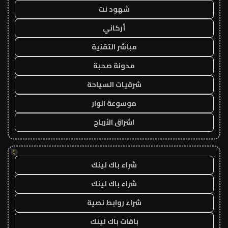
شهود نت
أركاني
مباشر التقنية
مدونة صحبة
شرقيات السياحة
موسوعة انوار
اشراق الأرباح
!
شراء باك لينك
شراء باك لينك
شراء روابط نصية
باقات باك لينك