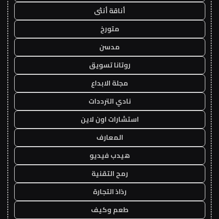
أناقة أنثى
متورخ
مدسن
روتانا تسويق
مجلة الابداع
نادي الترددات
استشارات اون لاين
المعارف
هيدب فيديو
رمح التقنية
رذاذ التجارة
طعم وكيف