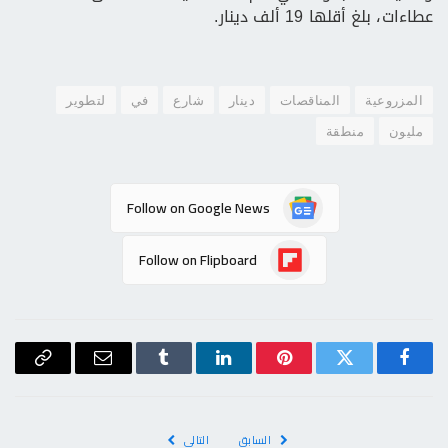
عطاءات، بلغ أقلها 19 ألف دينار.
المزروعية
المناقصات
دينار
شارع
في
لتطوير
مليون
منطقة
Follow on Google News
Follow on Flipboard
فيسبوك
تويتر
بينتيريست
لينكدإن
Tumblr
البريد
Copy
الإلكتروني
Link
السابق
التالي