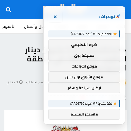
توصيات :
×
اخبار
أسواق
عروض
منوعات
مال وأعمال
الأسهم
باقة متميزة VIP (كود: AA35872):
اخبار
ضوء التعليمي
«المناقصات»: 3.9 مليون دينار
صحيفة برق
لتطوير «شارع 96» في منطقة
المزروعية
موقع اشراقات
موقع اشراق اون لاين
بواسطة
souq-arb
فبراير 24, 2026
لا توجد تعليقات
3 دقائق
اركان سياحة وسفر
شاركها
باقة متميزة VIP (كود: AA26790):
ماسنجر المسلم