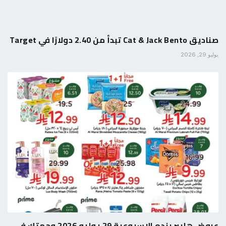
صناديق Cat & Jack Bento تبدأ من 2.40 دولارًا في Target
يوليو 29, 2026
عروض هايبر بنده الاسبوعية 29 يوليو 2026 وجهتك في