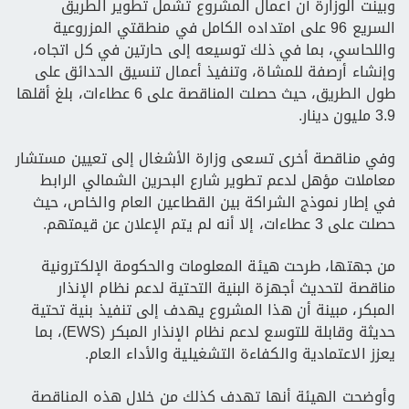
وبينت الوزارة أن أعمال المشروع تشمل تطوير الطريق
السريع 96 على امتداده الكامل في منطقتي المزروعية
واللحاسي، بما في ذلك توسيعه إلى حارتين في كل اتجاه،
وإنشاء أرصفة للمشاة، وتنفيذ أعمال تنسيق الحدائق على
طول الطريق، حيث حصلت المناقصة على 6 عطاءات، بلغ أقلها
3.9 مليون دينار.
وفي مناقصة أخرى تسعى وزارة الأشغال إلى تعيين مستشار
معاملات مؤهل لدعم تطوير شارع البحرين الشمالي الرابط
في إطار نموذج الشراكة بين القطاعين العام والخاص، حيث
حصلت على 3 عطاءات، إلا أنه لم يتم الإعلان عن قيمتهم.
من جهتها، طرحت هيئة المعلومات والحكومة الإلكترونية
مناقصة لتحديث أجهزة البنية التحتية لدعم نظام الإنذار
المبكر، مبينة أن هذا المشروع يهدف إلى تنفيذ بنية تحتية
حديثة وقابلة للتوسع لدعم نظام الإنذار المبكر (EWS)، بما
يعزز الاعتمادية والكفاءة التشغيلية والأداء العام.
وأوضحت الهيئة أنها تهدف كذلك من خلال هذه المناقصة