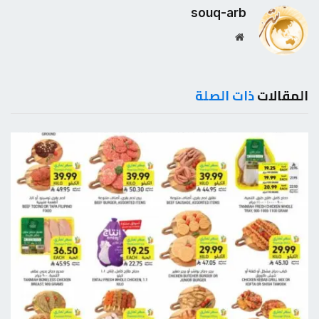
souq-arb
موقع
الويب
المقالات
ذات الصلة