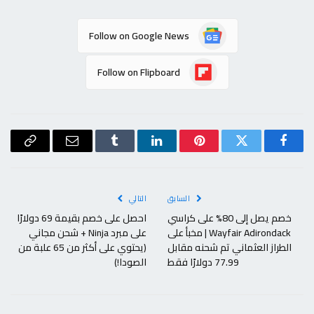
Follow on Google News
Follow on Flipboard
فيسبوك
تويتر
بينتيريست
لينكدإن
Tumblr
البريد
Copy
الإلكتروني
Link
السابق
التالي
خصم يصل إلى 80% على كراسي
احصل على خصم بقيمة 69 دولارًا
Wayfair Adirondack | مخبأ على
على مبرد Ninja + شحن مجاني
الطراز العثماني تم شحنه مقابل
(يحتوي على أكثر من 65 علبة من
77.99 دولارًا فقط
الصودا!)