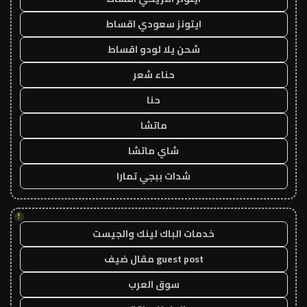
ايتونز سعودي اقساط
شحن يلا لودو اقساط
حناء شعر
حنا
ماتشا
شاي ماتشا
شدات ببجي تمارا
!
خدمات الباك لينك والجيست
guest post مقال ضيف
سوق العرب