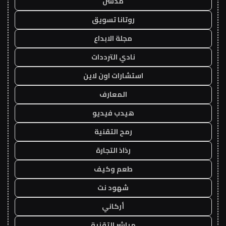
مدسن
روتانا تسويق
مجلة الابداع
نادي الترددات
استشارات اون لاين
المعارف
هيدب فيديو
رمح التقنية
رذاذ التجارة
طعم وكيف
شهود نت
أركاني
مباشر التقنية