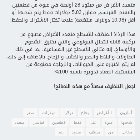
متعدد الأغراض من ميثود 28 أونصة في عبوة من قطعتين
باللافندر الفرنسي مقابل 5.03 دولارات فقط يتم شحنها أو
أقل (10.98 دولارات منتظمة) عندما تختار الاشتراك والحفظ!
هذا الرذاذ المنظف للأسطح متعدد الأغراض مصنوع من
تركيبة قابلة للتحلل البيولوجي والتي تخترق الشحوم
والأوساخ. إنه مثالي للأسطح غير المسامية، بما في ذلك
الطاولات والبلاط والحجر والخشب والزجاج. بالإضافة إلى ذلك،
لم يتم اختباره على الحيوانات، والزجاجة مصنوعة من
البلاستيك المعاد تدويره بنسبة 100%!
اجعل التنظيف سهلاً مع هذه النصائح!
أمازون
الأغراض
بخاخ
دولارا
دولارات
سعر
شحنها
عبوة
على
فقط
قطعتين
قياسي
متعدد
مقابل
من
منظف
ميثود
يتم