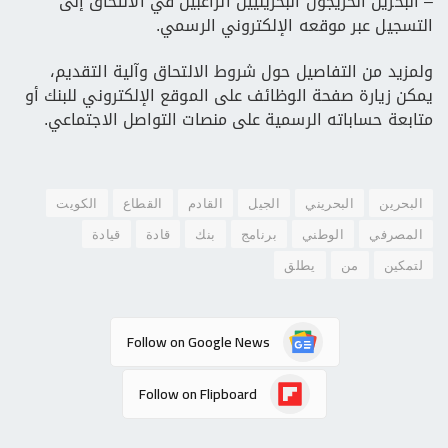
– البحرين الخريجون البحرينيين الراغبين في الالتحاق إلى
التسجيل عبر موقعه الإلكتروني الرسمي.
ولمزيد من التفاصيل حول شروط الالتحاق وآلية التقديم،
يمكن زيارة صفحة الوظائف على الموقع الإلكتروني للبنك أو
متابعة حساباته الرسمية على منصات التواصل الاجتماعي.
البحرين
البحريني
الجيل
القادم
القطاع
الكويت
المصرفي
الوطني
برنامج
بنك
قادة
قيادة
لتمكين
من
يطلق
Follow on Google News
Follow on Flipboard