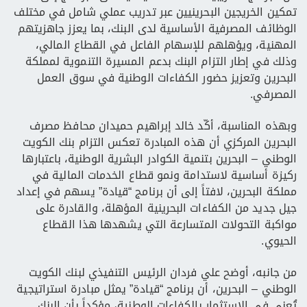
تمكين الخريجين البحرينيين عبر تدريب عملي شامل في مختلف
الوظائف المصرفية الأساسية لدى البنك، بما يعزز جاهزيتهم
المهنية، ويؤهلهم للإسهام الفاعل في القطاع المالي،
وذلك في إطار التزام البنك بدعم المسيرة التنموية لمملكة
البحرين وتعزيز حضور الكفاءات الوطنية في سوق العمل
المصرفي.
وبهذه المناسبة، أكّد خالد إبراهيم حميدان محافظ مصرف
البحرين المركزي أن هذه المبادرة تعكس التزام بنك الكويت
الوطني – البحرين بتنمية الكوادر البشرية الوطنية، باعتبارها
ركيزة أساسية لاستدامة ونمو قطاع الخدمات المالية في
مملكة البحرين، لافتاً إلى أن برنامج “قيادة” يسهم في إعداد
جيل جديد من الكفاءات البحرينية المؤهلة، والقادرة على
مواكبة التحولات المتسارعة التي يشهدها هذا القطاع
الحيوي.
من جانبه، أوضح علي فردان الرئيس التنفيذي لبنك الكويت
الوطني – البحرين، أن برنامج “قيادة” يمثل مبادرة استراتيجية
تُعنى في الاستثمار بالكفاءات الوطنية، مؤكداً بأن البنك