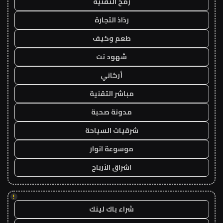
رمح التقنية
رذاذ التجارة
طعم وكيف
شهود نت
أركاني
مباشر التقنية
مدونة صحبة
شرقيات السياحة
موسوعة انوار
اشراق الأرباح
!
شراء باك لينك