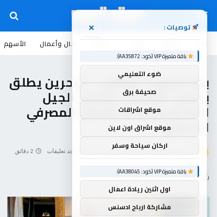
توصيات :
×
اخبار
أسواق
عروض
منوعات
مال وأعمال
الأسهم
باقة متميزة VIP (كود: AA35872):
اخبار
ضوء التعليمي
بنك الكويت الوطني – البحرين يطلق
صحيفة برق
برنامج «قيادة» لتمكين الجيل
القادم من قادة القطاع المصرفي
موقع اشراقات
البحريني
موقع اشراق اون لاين
اركان سياحة وسفر
بواسطة
souq-arb
فبراير 5, 2026
لا توجد تعليقات
2 دقائق
باقة متميزة VIP (كود: AA38045):
شاركها
اول اثنين ريادة اعمال
مشاركة ارباح ادسنس