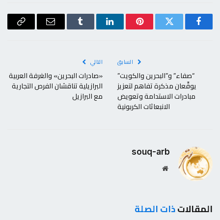
فيسبوك
تويتر
بينتيريست
لينكدإن
Tumblr
البريد
Copy
الإلكتروني
Link
السابق
التالي
“صفاء” و”البحرين والكويت”
«صادرات البحرين» والغرفة العربية
يوقّعان مذكرة تفاهم لتعزيز
البرازيلية تناقشان الفرص التجارية
مبادرات الاستدامة وتعويض
مع البرازيل
الانبعاثات الكربونية
souq-arb
موقع
الويب
المقالات
ذات الصلة