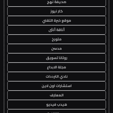
صحيفة نهج
كار نيوز
موقع خبرة التقني
أناقة أنثى
متورخ
مدسن
روتانا تسويق
مجلة الابداع
نادي الترددات
استشارات اون لاين
المعارف
هيدب فيديو