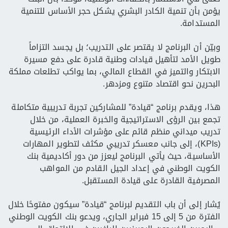
يؤمن بأن تنمية الكادر البشري يشكل حجر الأساس للتنمية
المستدامة.
وبيّن أن البرنامج لا يقتصر على التدريب؛ بل يجسد التزاماً
طويل الأمد لتأهيل قيادات وطنية قادرة على دفع مسيرة
الابتكار والتميز في القطاع المالي، بما يواكب تطلعات مملكة
البحرين نحو اقتصاد متنوع ومزدهر.
هذا، ويقدم برنامج “قيادة” للمشاركين تجربة تدريبية متكاملة
تجمع بين الرؤى الاستراتيجية والخبرة العملية، من خلال
تدريب ميداني منظم قائم على مؤشرات الأداء الرئيسية
(KPIs)، إلى جانب معسكر تدريبي مكثف لتطوير المهارات
الأساسية، حيث يأتي البرنامج ليعزز من دور أكاديمية بنك
الكويت الوطني في إعداد الجيل القادم من المواهب
المصرفية القادرة على قيادة المستقبل.
يُشار إلى أن باب التقديم لبرنامج “قيادة” سيكون مفتوحًا خلال
الفترة من 5 إلى 15 فبراير الجاري، ويدعو بنك الكويت الوطني