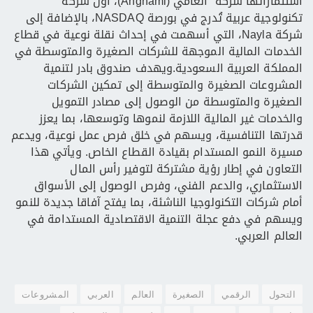
استثماراتها شركة “أنغامي (Anghami)، أول شركة
تكنولوجية عربية تُدرج في بورصة NASDAQ، بالإضافة إلى
شركة Nayla، التي أسهمت في إحداث نقلة نوعية في قطاع
الخدمات المالية الموجهة للشركات الصغيرة والمتوسطة في
المملكة العربية السعودية.ويهدف صندوق بادر لتنمية
المشروعات الصغيرة والمتوسطة إلى تمكين الشركات
الصغيرة والمتوسطة من الوصول إلى مصادر التمويل
والخدمات غير المالية اللازمة لنموها وتوسعها، بما يعزز
قدرتها التنافسية، ويسهم في خلق فرص عمل نوعية، ويدعم
مسيرة النمو المستدام بقيادة القطاع الخاص. ويأتي هذا
التعاون في إطار رؤية مشتركة لتوفير رأس المال
الاستثماري، والدعم الفني، وفرص الوصول إلى الأسواق
أمام شركات التكنولوجيا الناشئة، بما يفتح آفاقا جديدة للنمو
ويسهم في دفع عجلة التنمية الاقتصادية المستدامة في
العالم العربي.
التحول
الرقمي
الصغيرة
العالم
العربي
المشروعات