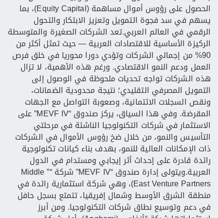
الحصول على رؤوس أموال مساهمة (Equity Capital)، بما
يسهم في سد فجوة التمويل وتعزيز الابتكار والتحول
الرقمي في العالم العربي.تعد الشركات الصغيرة والمتوسطة
الركيزة الأساسية للاقتصادات العربية — حيث تمثل أكثر من
90% من إجمالي الشركات وتؤدي دورا محوريا في خلق فرص
العمل ودعم النمو الاقتصادي. ورغم هذه الأهمية، لا تزال
هذه الشركات تواجه تحديات ملحوظة في الوصول إلى
التمويل المصرفي التقليدي؛ نتيجة محدودية الضمانات،
ونقص السجلات الائتمانية، وصعوبة التواصل مع الجهات
المقرضة. وفي هذا السياق، يركز صندوق “MEVF IV” على
الاستثمار في شركات التكنولوجيا الناشئة في مرحلتي
التأسيس والنمو، من خلال ضخ رؤوس الأموال في الشركات
ذات الإمكانات العالية للنمو، بهدف بناء كيانات تكنولوجية
رائدة قادرة على إحداث أثر إيجابي ومستدام في الدول
العربية.ويتولى إدارة صندوق “MEVF IV” شركة “” Middle
East Venture Partners)، وهي شركة استثمارية رائدة في
منطقة الشرق الأوسط وشمال إفريقيا، تتمتع بسجل حافل
في دعم وتوسيع نطاق شركات التكنولوجيا. ومن أبرز