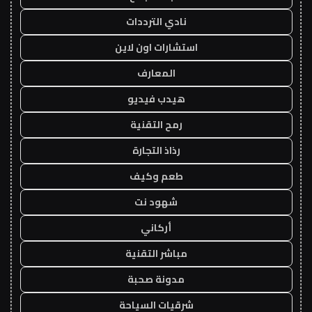
نادي الترددات
استشارات اون لاين
المعارف
هيدب فيديو
رمح التقنية
رذاذ التجارة
طعم وكيف
شهود نت
أركاني
مباشر التقنية
مدونة صحبة
شرقيات السياحة