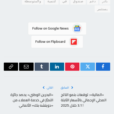
بادر
دعم
صندوق
في
لتنمية
والمتوسطة
يستثمر
Follow on Google News
Follow on Flipboard
فيسبوك
تويتر
بينتيريست
لينكدإن
Tumblr
البريد
Copy
الإلكتروني
Link
السابق
التالي
«المالية»: توقعات بنمو الناتج
«البحرين الوطني» يحصد جائزة
المحلي الإجمالي بالأسعار الثابتة
التميّز في خدمة العملاء من
٪3.1 خلال 2025
«دويتشه بنك» الألماني