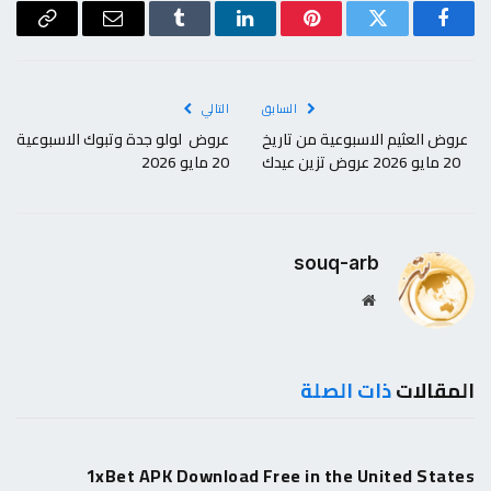
فيسبوك
تويتر
بينتيريست
لينكدإن
Tumblr
البريد
Copy
الإلكتروني
Link
السابق
التالي
عروض العثيم الاسبوعية من تاريخ
عروض لولو جدة وتبوك الاسبوعية
20 مايو 2026 عروض تزين عيدك
20 مايو 2026
souq-arb
موقع
الويب
المقالات
ذات الصلة
1xBet APK Download Free in the United States