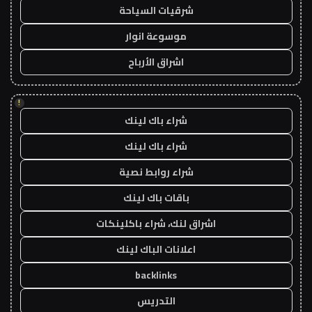
شرقيات السياحة
موسوعة انوار
اشراق الأرباح
!
شراء باك لينك
شراء باك لينك
شراء روابط نصية
باقات باك لينك
اشراق لنك، شراء باكلينكات
اعلانات الباك لينك
backlinks
التدريس