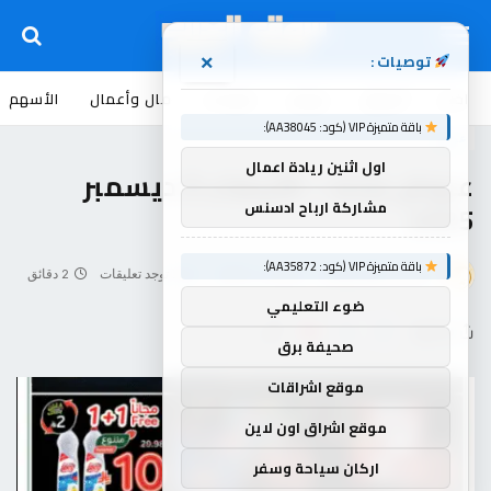
توصيات :
×
اخبار
أسواق
عروض
منوعات
مال وأعمال
الأسهم
باقة متميزة VIP (كود: AA38045):
عروض
اول اثنين ريادة اعمال
عروض بنده – الأربعاء 3 ديسمبر
2025
مشاركة ارباح ادسنس
باقة متميزة VIP (كود: AA35872):
بواسطة
souq-arb
ديسمبر 3, 2025
لا توجد تعليقات
2 دقائق
ضوء التعليمي
شاركها
صحيفة برق
موقع اشراقات
موقع اشراق اون لاين
اركان سياحة وسفر