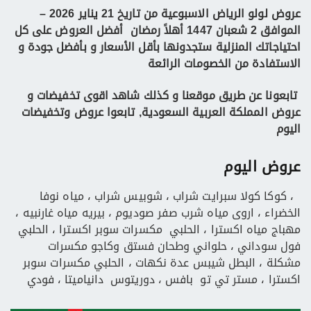
عروض لولو الرياض
الاسبوعية من تاريخ 21 يناير 2026 –
الموافق 2 شعبان 1447 أهلاً رمضان
أفضل العروض على كل
احتياجاتك المنزلية ستجدونها بأقل الأسعار و بأفضل جودة و
الاستفادة من الخصومات الرائعة
تابعونا عن طريق موقعنا
و كذلك شاهد اقوى تخفيضات و
عروض المملكة العربية السعودية, تابعوا عروض وتخفيضات
اليوم
عروض اليوم
، كوكا كولا سبرايت شراب ، شوبيس شراب ، مياه نوفا
الخضراء ، اروى مياه شرب صفر صوديوم ، بيريه مياه غارنبيه ،
مهباج مياه اكسترا ، الحلبي مكسرات سوبر اكسترا ، الحلبي
فول سوداني ، حلواني وطحان فستق وكاجو مكسرات
مشكلة ، البطل شيبس عدة نكهات ، الحلبي مكسرات سوبر
اكسترا ، مستر تي تو بافس ، دوريتوس دانياميتا ، فودي