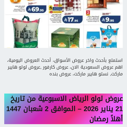
استمتع بأحدث واخر عروض الأسواق، أحدث العروض اليومية،
اهم عروض السعودية الان، عروض كارفور ,عروض لولو هايبر
ماركت, نستو هايبر ماركت، عروض بنده
عروض لولو الرياض الاسبوعية من تاريخ
21 يناير 2026 – الموافق 2 شعبان 1447
أهلاً رمضان