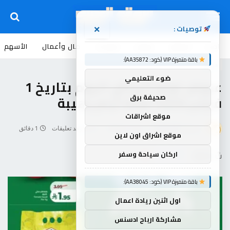
توصيات :
×
اخبار
أسواق
عروض
منوعات
مال وأعمال
الأسهم
باقة متميزة VIP (كود: AA35872):
عروض
ضوء التعليمي
عروض لولو الرياض اليوم بتاريخ 1
فبراير 2026 ثلاثة أيام رهيبة
صحيفة برق
موقع اشراقات
بواسطة
souq-arb
يناير 31, 2026
لا توجد تعليقات
1 دقائق
موقع اشراق اون لاين
اركان سياحة وسفر
شاركها
باقة متميزة VIP (كود: AA38045):
اول اثنين ريادة اعمال
مشاركة ارباح ادسنس