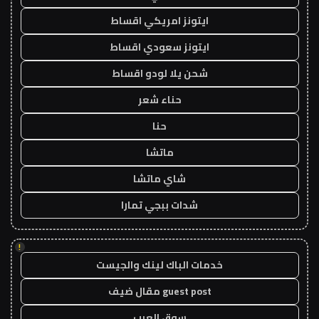
ايتونز امريكي اقساط
ايتونز سعودي اقساط
شحن يلا لودو اقساط
حناء شعر
حنا
ماتشا
شاي ماتشا
شدات ببجي تمارا
!
خدمات الباك لينك والجيست
guest post مقال ضيف
سوق العرب