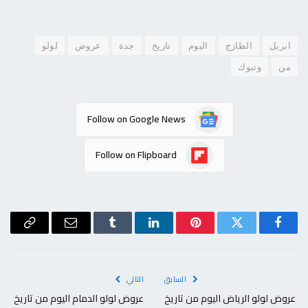
ابريل
الطازج
اليوم
تاريخ
جدة
عروض
لولو
من
وتبوك
Follow on Google News
Follow on Flipboard
فيسبوك
تويتر
بينتيريست
لينكدإن
Tumblr
البريد
Copy
الإلكتروني
Link
السابق
التالي
عروض لولو الرياض اليوم من تاريخ
عروض لولو الدمام اليوم من تاريخ