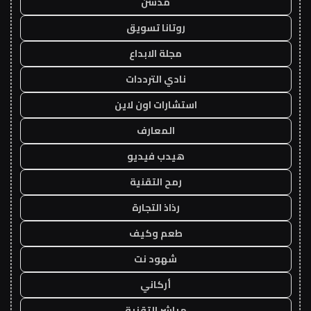
مدسن
روتانا تسويق
مجلة الابداع
نادي الترددات
استشارات اون لاين
المعارف
هيدب فيديو
رمح التقنية
رذاذ التجارة
طعم وكيف
شهود نت
أركاني
مباشر التقنية