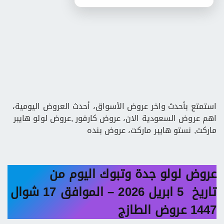
استمتع بأحدث واخر عروض الأسواق، أحدث العروض اليومية،
اهم عروض السعودية الان، عروض كارفور ,عروض لولو هايبر
ماركت, نستو هايبر ماركت، عروض بنده
عروض لولو جدة وتبوك اليوم من
تاريخ 5 ابريل 2026 – الموافق 17 شوال
1447 عروض الطازج