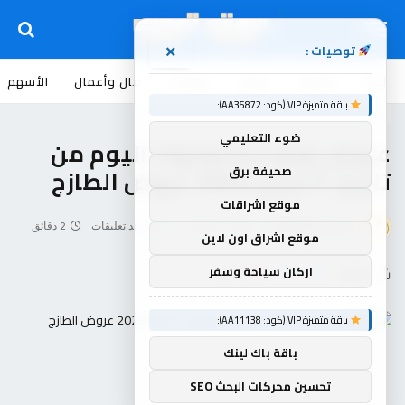
توصيات :
×
اخبار
أسواق
عروض
منوعات
مال وأعمال
الأسهم
باقة متميزة VIP (كود: AA35872):
عروض
ضوء التعليمي
عروض لولو جدة وتبوك اليوم من
تاريخ 5 ابريل 2026 عروض الطازج
صحيفة برق
موقع اشراقات
بواسطة
souq-arb
أبريل 4, 2026
لا توجد تعليقات
2 دقائق
موقع اشراق اون لاين
اركان سياحة وسفر
شاركها
باقة متميزة VIP (كود: AA11138):
باقة باك لينك
تحسين محركات البحث SEO