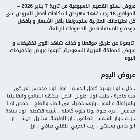
عروض نستو القصيم الاسبوعية من تاريخ 7 يناير 2026 –
الموافق 18 رجب 1447 مهرجان المكافآت أفضل العروض على
كل احتياجاتك المنزلية ستجدونها بأقل الأسعار و بأفضل
جودة و الاستفادة من الخصومات الرائعة
تابعونا عن طريق موقعنا
و كذلك شاهد اقوى تخفيضات و
عروض المملكة العربية السعودية, تابعوا عروض وتخفيضات
اليوم
عروض اليوم
، حليب لونا بودرة كامل الدسم ، فول لونا مدمس امريكي
حبة فاخرة ، حليب لونا طويل الاجل بنكهة المانجو والفانيليا
بالفراولة والموز ، بازلاء خضراء في الماء والملح ، حمص لونا
مدمس ، ذرة حلوة لونا حلوة كاملة ، شبيه قشطة لونا سادة
، زيت دوار الشمس الصافي ، ارز الوليمة ستايل خيش ، ارز
ابو كاس بسمتي ، زيت العربي للقلي صافي ، ارز