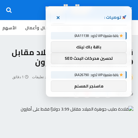
توصيات :
×
اخبار
أسواق
عروض
منوعات
مال وأعمال
الأسهم
باقة متميزة VIP (كود: AA11138):
منوعات
باقة باك لينك
قلادة صليب جوهرة الميلاد مقابل
3.99 دولارًا فقط على أمازون
تحسين محركات البحث SEO
باقة متميزة VIP (كود: AA26790):
بواسطة
souq-arb
يوليو 7, 2026
لا توجد تعليقات
1 دقائق
ماسنجر المسلم
شاركها