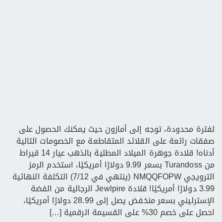
لفترة محدودة، توجه إلى أمازون حيث يمكنك الحصول على
صفقات رائعة على القلائد المتقاطعة مع الخصومات التالية
أدناه! قلادة جوهرة الميلاد المطلية بالذهب عيار 14 قيراط
من Turandoss بسعر 9.99 دولارًا أمريكيًا، استخدم الرمز
الترويجي NMQQFOPW (ينتهي في 7/12) التكلفة النهائية
3.99 دولارًا أمريكيًا! قلادة Jewlpire الرجالية من الفضة
الإسترليني بسعر منخفض يصل إلى 28.99 دولارًا أمريكيًا،
احصل على خصم 30% على القسيمة الرقمية […]