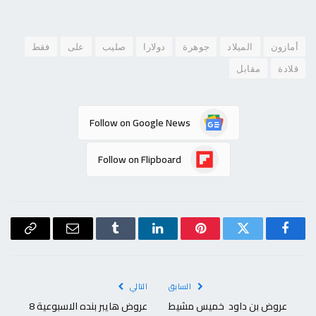
أمازون
الميلاد
جوهرة
دولارا
صليب
على
فقط
قلادة
مقابل
Follow on Google News
Follow on Flipboard
فيسبوك
تويتر
بينتيريست
لينكدإن
Tumblr
البريد
Copy
الإلكتروني
Link
السابق
التالي
عروض بن داود خميس مشيط
عروض هايبر بنده الاسبوعية 8