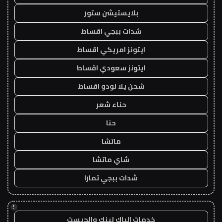
بلايستيشن ستور
شدات ببجي اقساط
ايتونز امريكي اقساط
ايتونز سعودي اقساط
شحن يلا لودو اقساط
حناء شعر
حنا
ماتشا
شاي ماتشا
شدات ببجي تمارا
!
خدمات الباك لينك والجيست