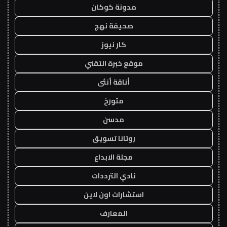
مدونة كوكان
صحيفة نهج
كار نيوز
موقع خبرة التقني
أناقة أنثى
متورخ
مدسن
روتانا تسويق
مجلة الابداع
نادي الترددات
استشارات اون لاين
المعارف