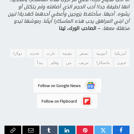
انها لطيفة جدا! أحب الحجم الذي أضافته ولم يتكتل أو
يشوه. أحبها. سأحتفظ بزوجين وأعطي أحدهما كهدية! تبين
أن ابني المراهق يحب هذه الماسكارا أيضًا. رموشها تبدو
مذهلة معها.
– الصاحب الورك، لينا
أمريكيا
أنبوبية
بسعر
بقيمة
تارت
تحديد
دولارا
عيون
ماسكارا
مزيف
من
وقلم
يبدأ
Follow on Google News
Follow on Flipboard