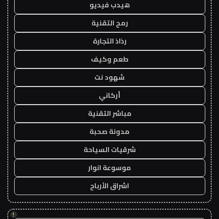
هيدب فيديو
رمح التقنية
رذاذ التجارة
طعم وكيف
شهود نت
أركاني
مباشر التقنية
مدونة صحبة
شرقيات السياحة
موسوعة انوار
اشراق الأرباح
!