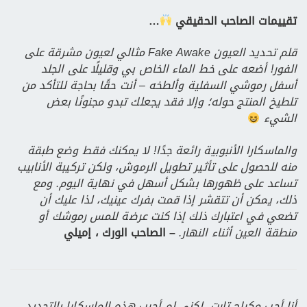
تقييمات الصاحب الحقيقي
…
قلم تحديد العيون Fake Awake مثالي لعيون مشرقة على
الفور! أضعه على خط الماء الخاص بي وقليلًا على الجلد
أسفل رموشي السفلية وألطخه – أنت حقًا بحاجة للتأكد من
تلطيخ المنتج حوله؛ وإلا فقد يجعلك تبدو مجنونًا بعض
الشيء
والماسكارا الأنبوبية رائعة جدًا! لا يمكنك فقط وضع طبقة
منه للحصول على تأثير تطويل الرموش، ولكن تركيبة الأنابيب
تساعد على ظهورها بشكل أسهل في نهاية اليوم. ومع
ذلك، يمكن أن تتقشر إذا قمت بفرك عينيك، لذا عليك أن
تضعي في اعتبارك ذلك إذا كنت عرضة للمس رموشك أو
منطقة العين أثناء النهار.
– الصاحب الورك ، إميلي
أنا أحب مكياج تارت، لكني لم أجرب هذه الماسكارا بالتحديد.