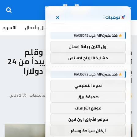
توصيات :
×
اخبار
أسواق
عروض
منوعات
مال وأعمال
الأسهم
باقة متميزة VIP (كود: AA38045):
منوعات
اول اثنين ريادة اعمال
ماسكارا أنبوبية من تارت وقلم
مشاركة ارباح ادسنس
تحديد عيون مزيف بسعر يبدأ من 24
دولارًا أمريكيًا (بقيمة 80 دولارًا
باقة متميزة VIP (كود: AA35872):
أمريكيًا)
ضوء التعليمي
صحيفة برق
بواسطة
souq-arb
يونيو 24, 2026
لا توجد تعليقات
2 دقائق
موقع اشراقات
شاركها
موقع اشراق اون لاين
اركان سياحة وسفر