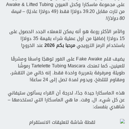
على مجموعة ماسكارا وكحل العيون Awake & Lifted Tubing
من تارت مقابل 39.20 دولارًا فقط (49 دولارًا عاديًا)
– قيمة
80 دولارًا!
والأمر الأكثر روعة هو أنه يمكن للعملاء الجدد الحصول على
15 دولارًا إضافيًا من أول عملية شراء بقيمة 35 دولارًا
باستخدام الرمز الترويجي
مرحبا بكم 2026
عند الخروج!
يضيف قلم Fake Awake على الفور توهجًا واسعًا ومشرقًا
للعينين، كما تمنحك Tartelette Tubing Mascara رموشًا
طويلة ومرفرفة بتمريرة واحدة فقط. إنه خالي من التقشر،
ومقاوم للتلطخ، ويدوم لمدة تصل إلى 24 ساعة!
هذه الماسكارا جيدة جدًا، لدرجة أن القراء يسألون ستيفاني
عن كل شيء. ال. وقت. ما هي الماسكارا التي تستخدمها –
شاهدي بنفسك: