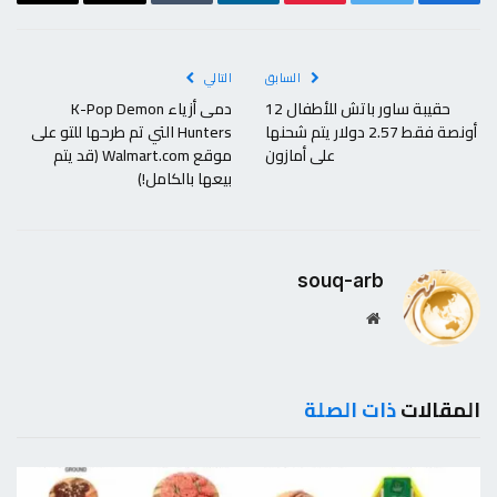
فيسبوك
تويتر
بينتيريست
لينكدإن
Tumblr
البريد
Copy
الإلكتروني
Link
السابق
التالي
حقيبة ساور باتش للأطفال 12
دمى أزياء K-Pop Demon
أونصة فقط 2.57 دولار يتم شحنها
Hunters التي تم طرحها للتو على
على أمازون
موقع Walmart.com (قد يتم
بيعها بالكامل!)
souq-arb
موقع
الويب
المقالات
ذات الصلة