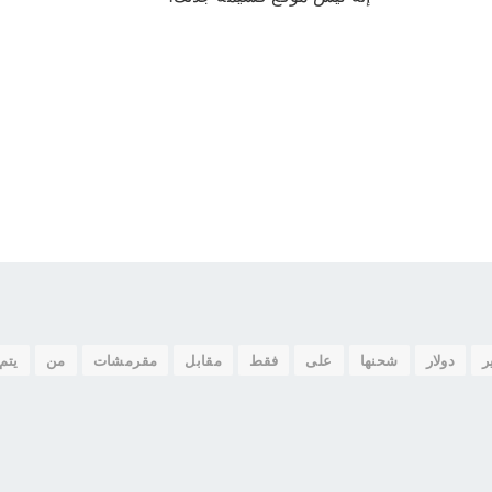
ر
دولار
شحنها
على
فقط
مقابل
مقرمشات
من
يتم