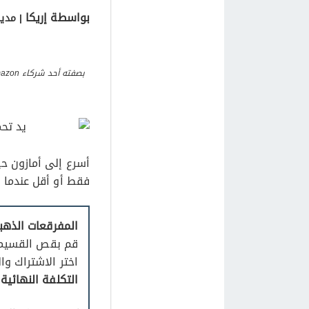
بواسطة
إريكا
| مدير
فقط أو أقل عندما 
المفرقعات الذهبية 6.6 أوقية كيس 2.37
قم بقص القسيمة ا
اختر الاشتراك والتوفير (خصم 5 – 
التكلفة النهائية للشحن هي 1.78 دولارًا (خصم 5%