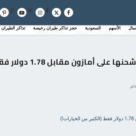
منوعات
مال وأعمال
الأسهم
السعودية
حج
مال
الأسهم
السعودية
حجز تذاكر طيران رخيصة
تذاكر الطيران
طاقات
تطبيقات التسوق
نصائح الشراء
مقرمشات السمكة الذهبية يتم شحنها على أمازون مقابل 8