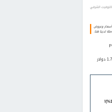
منشور. أسعار وعروض
لة لدينا هنا.
أسرع إلى أمازون حيث يمكنك الحصول على أكياس Goldfish Crackers 6.6oz مقابل 1.79 دولار