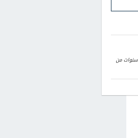
إيريكا على درجة البكالوريوس في الأنثروبولوجيا من جامعة ولاية سونوما و10 سنوات من