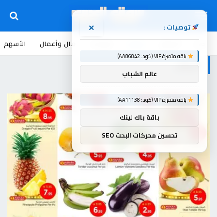
توصيات :
×
اخبار
أسواق
عروض
منوعات
مال وأعمال
الأسهم
باقة متميزة VIP (كود: AA86842):
عروض
عالم الشباب
باقة متميزة VIP (كود: AA11138):
باقة باك لينك
تحسين محركات البحث SEO