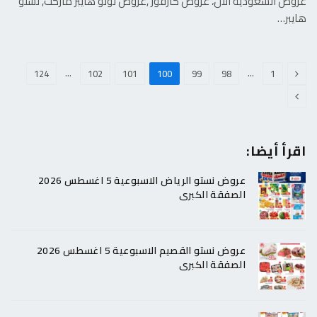
عروض السعودية الان، عروض كارفور ,عروض لولو هايبر ماركت, نستو
هايبر…
السابق
…
…
124
102
101
100
99
98
1
التالي
اقرأ أيضا:
عروض نستو الرياض الاسبوعية 5 اغسطس 2026
الصفقة الكبرى
عروض نستو القصيم الاسبوعية 5 اغسطس 2026
الصفقة الكبرى