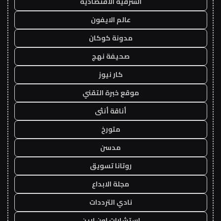
الشرقية الاقتصادية
عالم الايفون
مدونة كوكان
صحيفة نهج
كار نيوز
موقع خبرة التقني
أناقة أنثى
متورخ
مدسن
روتانا تسويق
مجلة الابداع
نادي الترددات
استشارات اون لاين