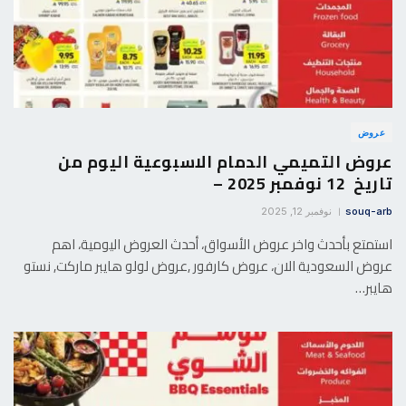
عروض
عروض التميمي الدمام الاسبوعية اليوم من
تاريخ 12 نوفمبر 2025 –
souq-arb
نوفمبر 12, 2025
استمتع بأحدث واخر عروض الأسواق، أحدث العروض اليومية، اهم
عروض السعودية الان، عروض كارفور ,عروض لولو هايبر ماركت, نستو
هايبر…