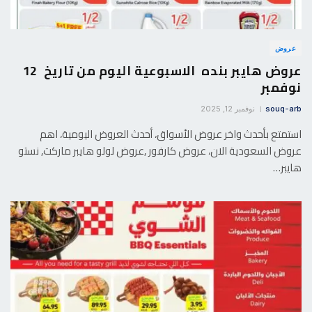
عروض
عروض هايبر بنده الاسبوعية اليوم من تاريخ 12
نوفمبر
souq-arb
نوفمبر 12, 2025
استمتع بأحدث واخر عروض الأسواق، أحدث العروض اليومية، اهم
عروض السعودية الان، عروض كارفور ,عروض لولو هايبر ماركت, نستو
هايبر…