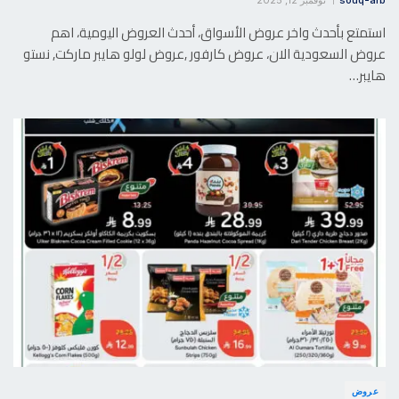
souq-arb
نوفمبر 12, 2025
استمتع بأحدث واخر عروض الأسواق، أحدث العروض اليومية، اهم
عروض السعودية الان، عروض كارفور ,عروض لولو هايبر ماركت, نستو
هايبر…
عروض