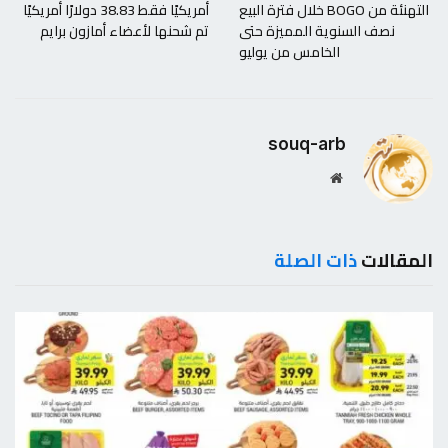
التهنئة من BOGO خلال فترة البيع
أمريكيًا فقط 38.83 دولارًا أمريكيًا
نصف السنوية المميزة حتى
تم شحنها لأعضاء أمازون برايم
الخامس من يوليو
souq-arb
موقع
الويب
المقالات
ذات الصلة