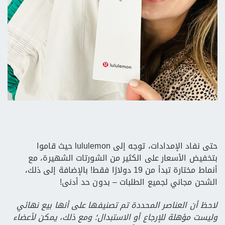
حتى نفاد الإمدادات، توجه إلى lululemon حيث قاموا
بتخفيض الأسعار على الكثير من الشورتات الشهيرة، مع
أنماط مختارة تبدأ من 19 دولارًا فقط! بالإضافة إلى ذلك،
الشحن مجاني لجميع الطلبات – بدون حد أدنى!
لاحظ أن العناصر المحددة تم تصنيفها على أنها بيع نهائي
وليست مؤهلة للإرجاع أو الاستبدال؛ ومع ذلك، يمكن لأعضاء