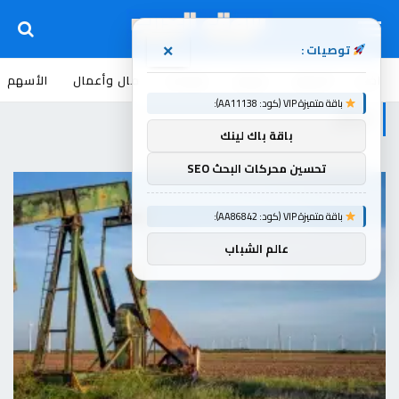
توصيات :
×
اخبار
أسواق
عروض
منوعات
مال وأعمال
الأسهم
باقة متميزة VIP (كود: AA11138):
اتفاق
باقة باك لينك
تحسين محركات البحث SEO
باقة متميزة VIP (كود: AA86842):
عالم الشباب