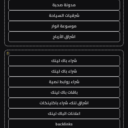
مدونة صحبة
شرقيات السياحة
موسوعة انوار
اشراق الأرباح
!
شراء باك لينك
شراء باك لينك
شراء روابط نصية
باقات باك لينك
اشراق لنك، شراء باكلينكات
اعلانات الباك لينك
backlinks