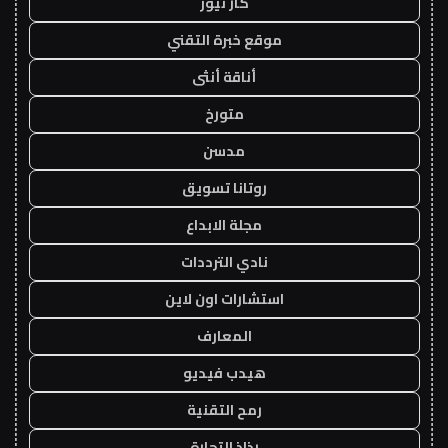
كار نيوز
موقع خبرة التقني
أناقة أنثى
متورخ
مدسن
روتانا تسويق
مجلة الابداع
نادي الترددات
استشارات اون لاين
المعارف
هيدب فيديو
رمح التقنية
رذاذ التجارة