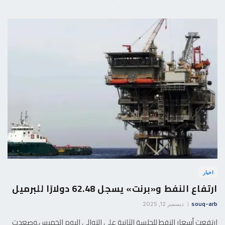
اخبار
ارتفاع النفط و«برنت» يسجل 62.48 دولارًا للبرميل
souq-arb
ديسمبر 12, 2025
ارتفعت أسعار النفط للجلسة الثانية على التوالي اليوم الخميس.وصعدت