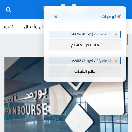
توصيات :
×
اخبار
أسواق
عروض
منوعات
مال وأعمال
الأسهم
باقة متميزة VIP (كود: AA26790):
ارتفاع
ماسنجر المسلم
باقة متميزة VIP (كود: AA86842):
عالم الشباب