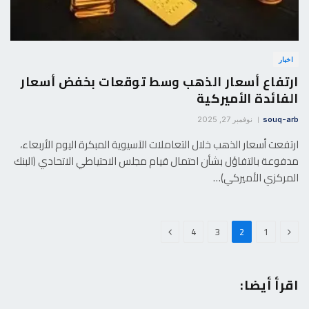
اخبار
ارتفاع أسعار الذهب وسط توقعات بخفض أسعار
الفائدة الأميركية
souq-arb
نوفمبر 27, 2025
ارتفعت أسعار الذهب خلال التعاملات الآسيوية المبكرة اليوم الأربعاء،
مدفوعة بالتفاؤل بشأن احتمال قيام مجلس الاحتياطي الاتحادي (البنك
المركزي الأميركي)…
السابق
التالي
4
3
2
1
اقرأ أيضا: