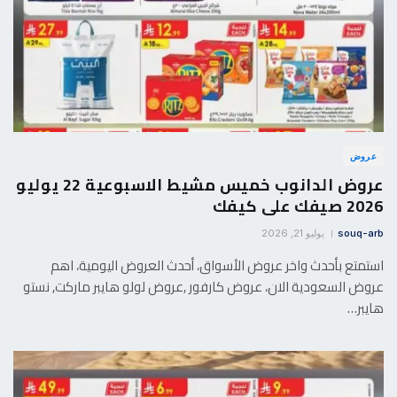
عروض
عروض الدانوب خميس مشيط الاسبوعية 22 يوليو
2026 صيفك على كيفك
souq-arb
يوليو 21, 2026
استمتع بأحدث واخر عروض الأسواق، أحدث العروض اليومية، اهم
عروض السعودية الان، عروض كارفور ,عروض لولو هايبر ماركت, نستو
هايبر…