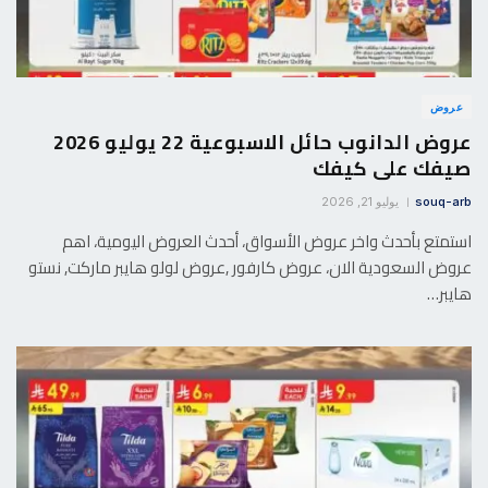
عروض
عروض الدانوب حائل الاسبوعية 22 يوليو 2026
صيفك على كيفك
souq-arb
يوليو 21, 2026
استمتع بأحدث واخر عروض الأسواق، أحدث العروض اليومية، اهم
عروض السعودية الان، عروض كارفور ,عروض لولو هايبر ماركت, نستو
هايبر…