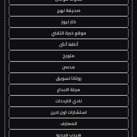
صحيفة نهج
كار نيوز
موقع خبرة التقني
أناقة أنثى
متورخ
مدسن
روتانا تسويق
مجلة الابداع
نادي الترددات
استشارات اون لاين
المعارف
هيدب فيديو