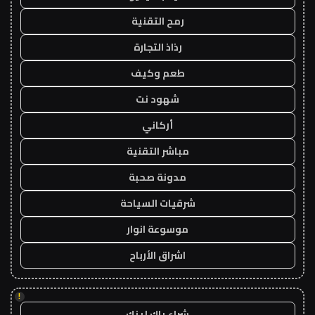
رمح التقنية
رذاذ التجارة
طعم وكيف
شهود نت
أركاني
مباشر التقنية
مدونة صحبة
شرقيات السياحة
موسوعة انوار
اشراق الأرباح
!
شراء باك لينك