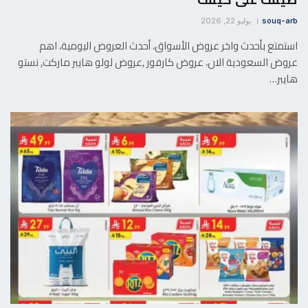
souq-arb
يوليو 22, 2026
استمتع بأحدث واخر عروض الأسواق، أحدث العروض اليومية، اهم
عروض السعودية الان، عروض كارفور ,عروض لولو هايبر ماركت, نستو
هايبر…