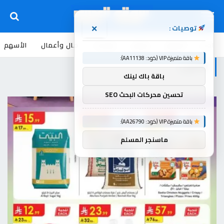
توصيات :
×
اخبار
أسواق
عروض
منوعات
مال وأعمال
الأسهم
باقة متميزة VIP (كود: AA11138):
الدانوب
باقة باك لينك
تحسين محركات البحث SEO
باقة متميزة VIP (كود: AA26790):
ماسنجر المسلم