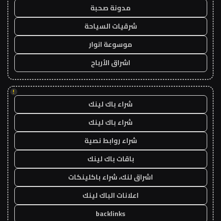
مدونة صحبة
شرقيات السياحة
موسوعة انوار
اشراق الأرباح
!
شراء باك لينك
شراء باك لينك
شراء روابط نصية
باقات باك لينك
اشراق لنك، شراء باكلينكات
اعلانات الباك لينك
backlinks