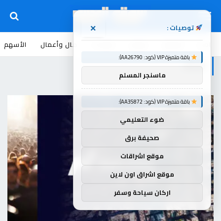
توصيات :
×
اخبار
أسواق
عروض
منوعات
مال وأعمال
الأسهم
باقة متميزة VIP (كود: AA26790):
الذكاء
ماسنجر المسلم
باقة متميزة VIP (كود: AA35872):
ضوء التعليمي
صحيفة برق
موقع اشراقات
موقع اشراق اون لاين
اركان سياحة وسفر