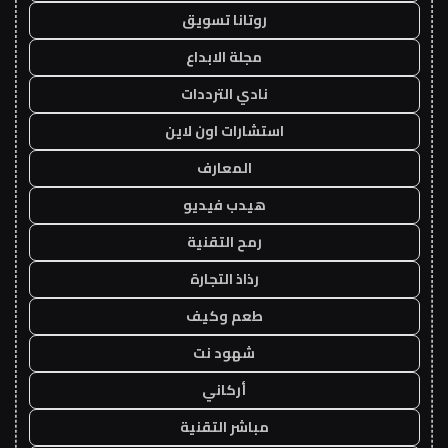
روتانا تسويق
مجلة الابداع
نادي الترددات
استشارات اون لاين
المعارف
هيدب فيديو
رمح التقنية
رذاذ التجارة
طعم وكيف
شهود نت
أركاني
مباشر التقنية