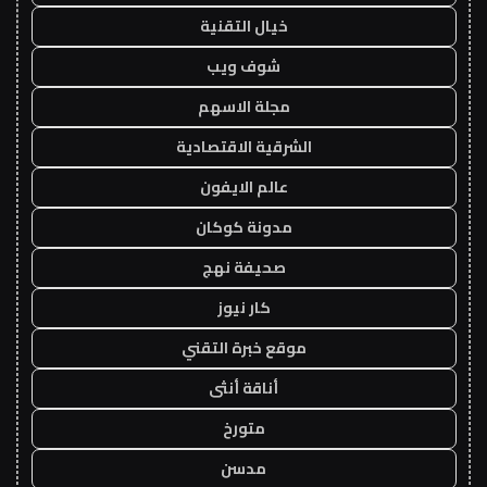
خيال التقنية
شوف ويب
مجلة الاسهم
الشرقية الاقتصادية
عالم الايفون
مدونة كوكان
صحيفة نهج
كار نيوز
موقع خبرة التقني
أناقة أنثى
متورخ
مدسن