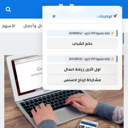
توصيات :
×
اخبار
أسواق
عروض
منوعات
مال وأعمال
الأسهم
باقة متميزة VIP (كود: AA86842):
الربح من الإنترنت
عالم الشباب
باقة متميزة VIP (كود: AA38045):
اول اثنين ريادة اعمال
مشاركة ارباح ادسنس