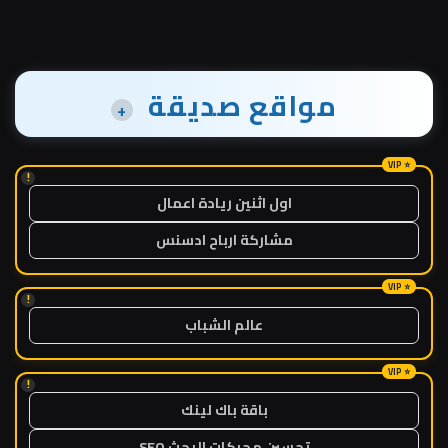
مواقع صديقة
+
!
اول اثنين ريادة اعمال
مشاركة ارباح ادسنس
!
عالم الشباب
!
باقة باك لينك
تحسين محركات البحث SEO