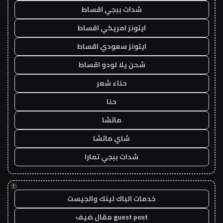
شدات ببجي اقساط
ايتونز امريكي اقساط
ايتونز سعودي اقساط
شحن يلا لودو اقساط
حناء شعر
حنا
ماتشا
شاي ماتشا
شدات ببجي تمارا
!
خدمات الباك لينك والجيست
guest post مقال ضيف