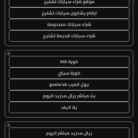
موقع شراء سيارات تشليح
ارقام يشترون سيارات تشليح
شراء سيارات مصدومة
شراء سيارات قديمة تشليح
!
كورة 365
كورة سيتي
جول العرب goalarab
بث مباشر ريال مدريد اليوم
يلا لايف
!
ريال مدريد مباشر اليوم