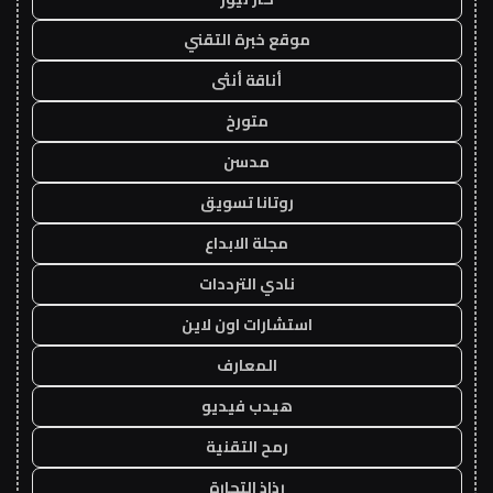
موقع خبرة التقني
أناقة أنثى
متورخ
مدسن
روتانا تسويق
مجلة الابداع
نادي الترددات
استشارات اون لاين
المعارف
هيدب فيديو
رمح التقنية
رذاذ التجارة