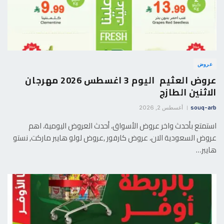
عروض
عروض العثيم اليوم 3 اغسطس 2026 مهرجان
الاثنين الطازج
souq-arb
أغسطس 2, 2026
استمتع بأحدث واخر عروض الأسواق، أحدث العروض اليومية، اهم
عروض السعودية الان، عروض كارفور ,عروض لولو هايبر ماركت, نستو
هايبر…