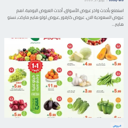
souq-arb
يوليو 21, 2026
استمتع بأحدث واخر عروض الأسواق، أحدث العروض اليومية، اهم
عروض السعودية الان، عروض كارفور ,عروض لولو هايبر ماركت, نستو
هايبر…
عروض