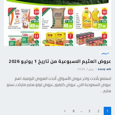
عروض
عروض العثيم الاسبوعية من تاريخ 1 يوليو 2026
souq-arb
يوليو 1, 2026
استمتع بأحدث واخر عروض الأسواق، أحدث العروض اليومية، اهم
عروض السعودية الان، عروض كارفور ,عروض لولو هايبر ماركت, نستو
هايبر…
التالي
…
8
3
2
1