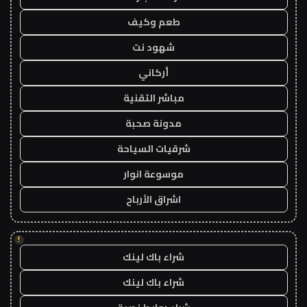
طعم وكيف
شهود نت
أركاني
مباشر التقنية
مدونة صحبة
شرقيات السياحة
موسوعة انوار
اشراق الأرباح
!
شراء باك لينك
شراء باك لينك