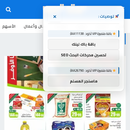
توصيات :
×
اخبار
أسواق
عروض
منوعات
مال وأعمال
الأسهم
باقة متميزة VIP (كود: AA11138):
العثيم
باقة باك لينك
تحسين محركات البحث SEO
باقة متميزة VIP (كود: AA26790):
ماسنجر المسلم