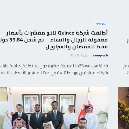
منوعات
أطلقت شركة Quince للتو مقشرات بأسعار
2 دولار
معقولة للرجال والنساء – تم ش
فقط للقمصان والسراويل
souq-arb
يوليو 1, 2026
طعام
قد تكسب Hip2Save عمولة صغيرة دون أي تكلفة إضافية عليك
شركاء موثوقين وروابط تابعة في هذا المنشور. الأسعار والتواف