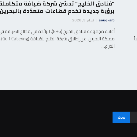
“فنادق الخليج” تدشّن شركة ضيافة متكاملة
برؤية جديدة تخدم قطاعات متعدّدة بالبحرين
souq-arb
فبراير 3, 2026
أعلنت مجموعة فنادق الخليج (GHG)، الرائدة في قطاع الضيافة 
ً
مملكة البحرين، عن إطلاق شركة الخليج للضيافة (Gulf Catering)،
الذراع…