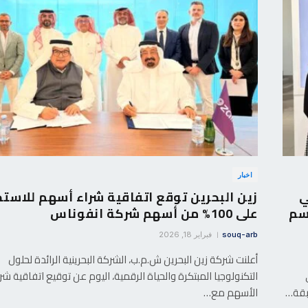
اخبار
ي
زين البحرين توقع اتفاقية شراء أسهم للاستح
سم
على 100% من أسهم شركة انفوناس
souq-arb
فبراير 18, 2026
أعلنت شركة زين البحرين ش.م.ب، الشركة البحرينية الرائدة لحلول
التكنولوجيا المبتكرة والحياة الرقمية، اليوم عن توقيع اتفاقية شر
بقة…
الأسهم مع…