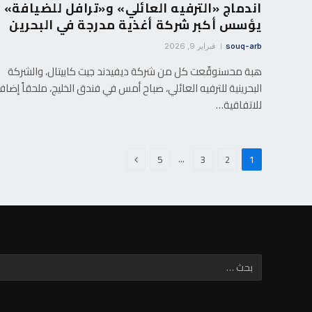
اندماج «الترفيه العائلي» و«ترافل للضيافة»
يؤسس أكبر شركة أغذية مدرجة في البحرين
souq-arb
فبراير 9, 2026
هبة محسنوقّعت كل من شركة ديفيدند جيت كابيتال، والشركة
البحرينية للترفيه العائلي، صباح أمس في فندق الخليج، ملحقاً إضافيا
للاتفاقية…
التالي
…
5
3
2
1