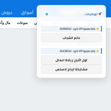
اخبار
أسواق
عروض
توصيات :
×
اخبار
أسواق
عروض
منوعات
مال وأع
باقة متميزة VIP (كود: AA86842):
عالم الشباب
شركة
باقة متميزة VIP (كود: AA38045):
اول اثنين ريادة اعمال
مشاركة ارباح ادسنس