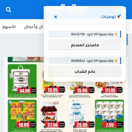
توصيات :
×
اخبار
أسواق
عروض
منوعات
مال وأعمال
الأسهم
باقة متميزة VIP (كود: AA26790):
للتوفير
ماسنجر المسلم
باقة متميزة VIP (كود: AA86842):
عالم الشباب