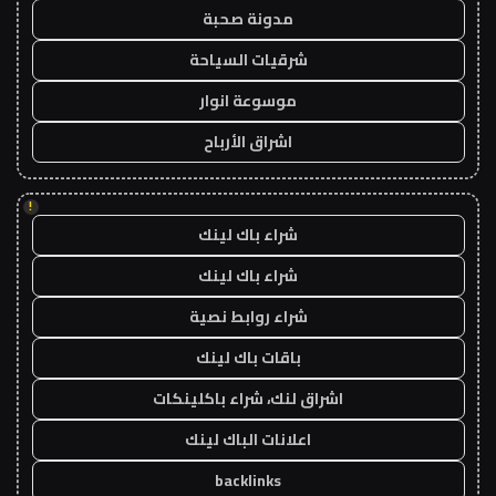
مدونة صحبة
شرقيات السياحة
موسوعة انوار
اشراق الأرباح
!
شراء باك لينك
شراء باك لينك
شراء روابط نصية
باقات باك لينك
اشراق لنك، شراء باكلينكات
اعلانات الباك لينك
backlinks