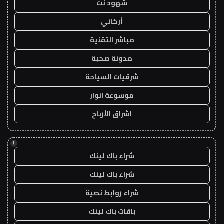
شهود نت
أركاني
مباشر التقنية
مدونة صحبة
شرقيات السياحة
موسوعة انوار
اشراق الأرباح
!
شراء باك لينك
شراء باك لينك
شراء روابط نصية
باقات باك لينك