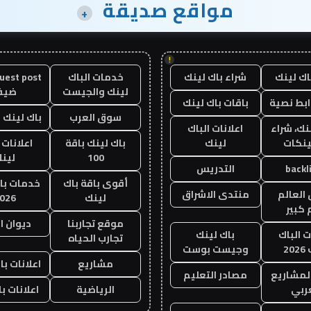
مواقع صديقة
+
!
اك لينك
شراء باك لينك
خدمات الباك
لينك والجيست
ضيف
ابط نصية
باقات باك لينك
سوق العرب
باك لينك با
نك، شراء
اعلانات الباك
ينكات
لينك
باك لينك باقة
اعلانات 
100
لين
backl
التدريس
أقوى باقة باك
خدمات با
العالم
منتدى الاشراق
لينك
026
 كبير
موقع تجاربنا
ديوان ا
ت الباك
باك لينك
تجارب الحياه
20
وجيست بوست
مشاريع
اعلانات با
لمشاريع
مصادر التعليم
ربي
الرياضية
اعلانات ب