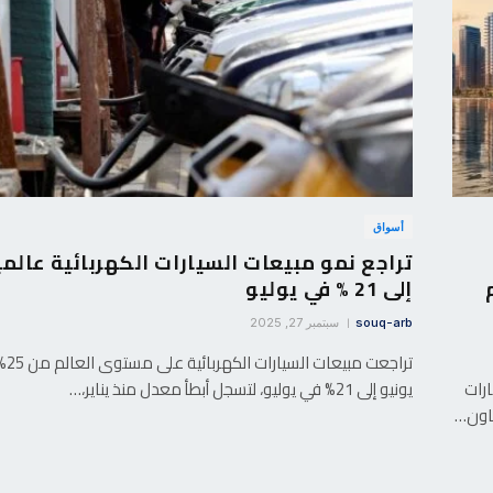
أسواق
تراجع نمو مبيعات السيارات الكهربائية عالمي
إلى 21 % في يوليو
souq-arb
سبتمبر 27, 2025
تراجعت مبيع
ارات
يونيو إلى 21% في يوليو، لتسجل أبطأ معدل منذ يناير،…
تاون…