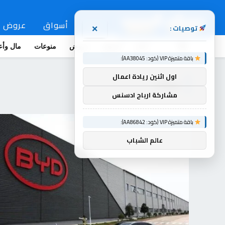
اخبار
أسواق
عروض
توصيات :
×
اخبار
أسواق
عروض
منوعات
مال وأع
باقة متميزة VIP (كود: AA38045):
اول اثنين ريادة اعمال
مبيعات
مشاركة ارباح ادسنس
باقة متميزة VIP (كود: AA86842):
عالم الشباب