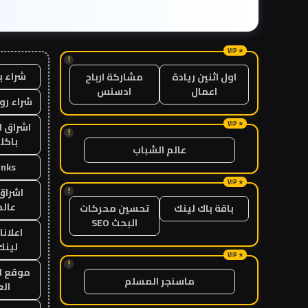
!
شراء ب
اول اثنين ريادة
مشاركة ارباح
اعمال
ادسنس
شراء رو
اشراق ل
!
باكل
عالم الشباب
inks
!
اشراق 
عالم
باقة باك لينك
تحسين محركات
البحث SEO
اعلانا
لينك 26
!
موقع ا
ماسنجر المسلم
الع