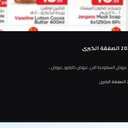
م عروض السعودية الان، عروض كارفور ,عروض…