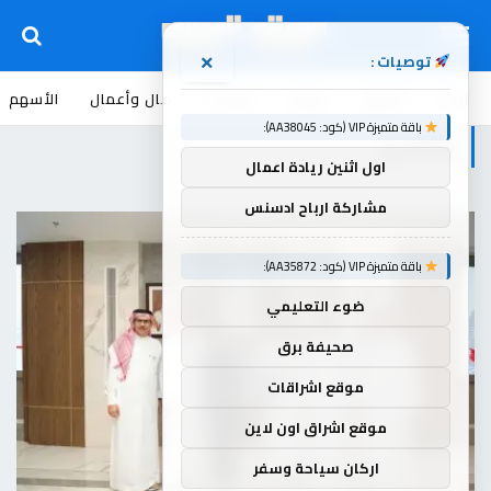
توصيات :
×
اخبار
أسواق
عروض
منوعات
مال وأعمال
الأسهم
باقة متميزة VIP (كود: AA38045):
والتجاري
اول اثنين ريادة اعمال
مشاركة ارباح ادسنس
باقة متميزة VIP (كود: AA35872):
ضوء التعليمي
صحيفة برق
موقع اشراقات
موقع اشراق اون لاين
اركان سياحة وسفر