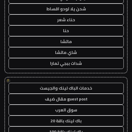
شحن يلا لودو اقساط
حناء شعر
حنا
ماتشا
شاي ماتشا
شدات ببجي تمارا
!
خدمات الباك لينك والجيست
guest post مقال ضيف
سوق العرب
باك لينك باقة 20
باك لينك باقة 100