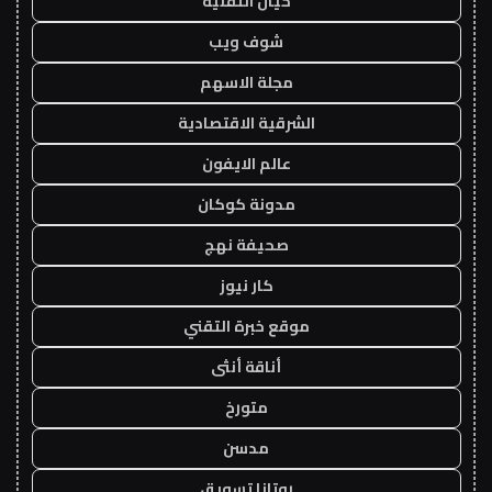
خيال التقنية
شوف ويب
مجلة الاسهم
الشرقية الاقتصادية
عالم الايفون
مدونة كوكان
صحيفة نهج
كار نيوز
موقع خبرة التقني
أناقة أنثى
متورخ
مدسن
روتانا تسويق