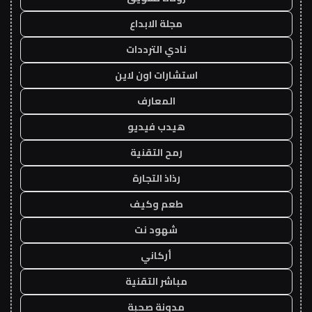
مجلة الابداع
نادي الترددات
استشارات اون لاين
المعارف
هيدب فيديو
رمح التقنية
رذاذ التجارة
طعم وكيف
شهود نت
أركاني
مباشر التقنية
مدونة صحبة