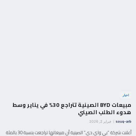
اخبار
مبيعات BYD الصينية تتراجع 30% في يناير وسط
هدوء الطلب الصيني
souq-arb
فبراير 2, 2026
أعلنت شركة “بي واي دي” الصينية أن مبيعاتها تراجعت بنسبة 30 بالمئة