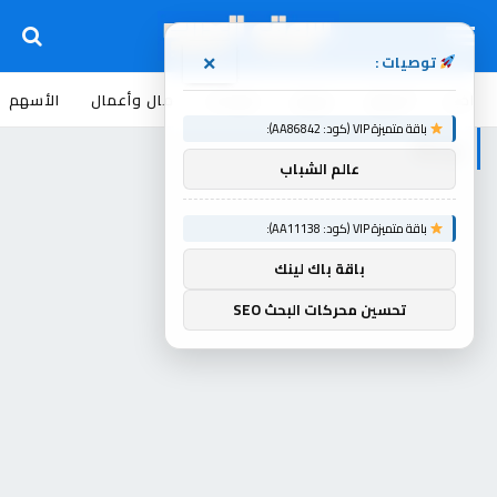
توصيات :
×
اخبار
أسواق
عروض
منوعات
مال وأعمال
الأسهم
باقة متميزة VIP (كود: AA86842):
وسط
عالم الشباب
باقة متميزة VIP (كود: AA11138):
باقة باك لينك
تحسين محركات البحث SEO