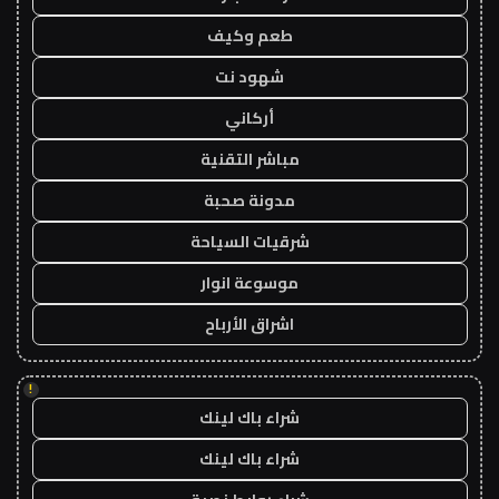
طعم وكيف
شهود نت
أركاني
مباشر التقنية
مدونة صحبة
شرقيات السياحة
موسوعة انوار
اشراق الأرباح
!
شراء باك لينك
شراء باك لينك