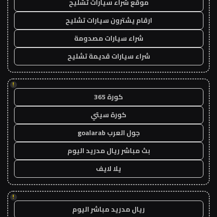
موقع شراء سيارات تشليح
ارقام يشترون سيارات تشليح
شراء سيارات مصدومة
شراء سيارات قديمة تشليح
!
كورة 365
كورة سيتي
جول العرب goalarab
بث مباشر ريال مدريد اليوم
يلا لايف
!
ريال مدريد مباشر اليوم