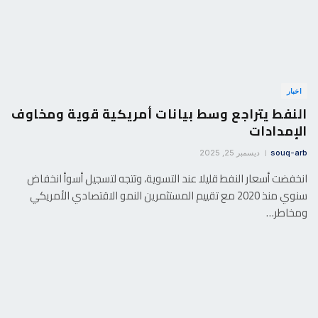
اخبار
النفط يتراجع وسط بيانات أمريكية قوية ومخاوف
الإمدادات
souq-arb
ديسمبر 25, 2025
انخفضت أسعار النفط قليلا عند التسوية، وتتجه لتسجيل أسوأ انخفاض
سنوي منذ 2020 مع تقييم المستثمرين النمو الاقتصادي الأمريكي
ومخاطر…