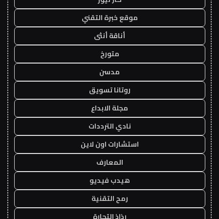
موقع خبرة التقني
أناقة أنثى
متورخ
مدسن
روتانا تسويق
مجلة الابداع
نادي الترددات
استشارات اون لاين
المعارف
هيدب فيديو
رمح التقنية
رذاذ التجارة