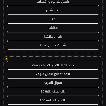
شحن يلا لودو اقساط
حناء شعر
حنا
ماتشا
شاي ماتشا
شدات ببجي تمارا
!
خدمات الباك لينك والجيست
guest post مقال ضيف
سوق العرب
باك لينك باقة 20
باك لينك باقة 100