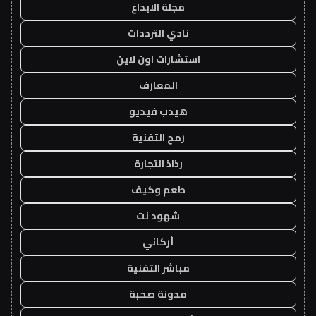
مجلة الابداع
نادي الترددات
استشارات اون لاين
المعارف
هيدب فيديو
رمح التقنية
رذاذ التجارة
طعم وكيف
شهود نت
أركاني
مباشر التقنية
مدونة صحبة