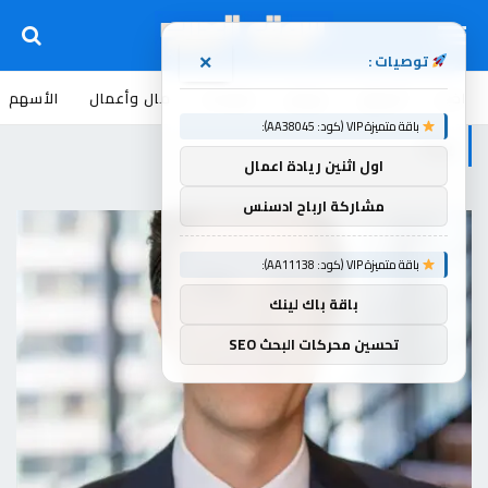
توصيات :
×
اخبار
أسواق
عروض
منوعات
مال وأعمال
الأسهم
باقة متميزة VIP (كود: AA38045):
يريد
اول اثنين ريادة اعمال
مشاركة ارباح ادسنس
باقة متميزة VIP (كود: AA11138):
باقة باك لينك
تحسين محركات البحث SEO