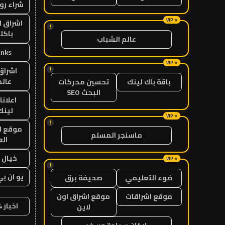
شراء رو
اشراق ل
!
باكل
عالم الشباب
inks
!
اشراق 
عالم
باقة باك لينك
تحسين محركات
البحث SEO
اعلانا
لينك 26
!
موقع ا
ماسنجر المسلم
الع
خيال ا
!
يو ان بي
ضوء التعليمي
صحيفة برق
موقع اشراقات
موقع اشراق اون
اخبار 24 ساعة
لاين