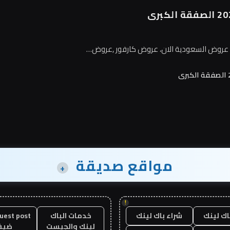
م عروض السعودية الان، عروض كارفور ,عروض…
مواقع صديقة
+
!
اك لينك
شراء باك لينك
خدمات الباك
لينك والجيست
ضيف