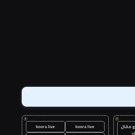
!
!
guest post مقال
koora live
koora live