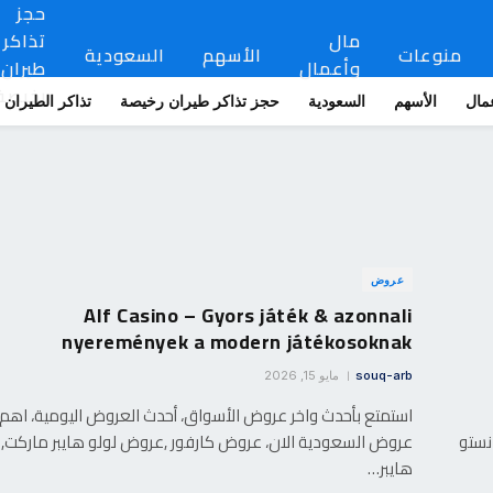
حجز
مال
تذاكر
منوعات
الأسهم
السعودية
وأعمال
طيران
رخيصة
مال
الأسهم
السعودية
حجز تذاكر طيران رخيصة
تذاكر الطيران
عروض
Alf Casino – Gyors játék & azonnali
nyeremények a modern játékosoknak
souq-arb
مايو 15, 2026
استمتع بأحدث واخر عروض الأسواق، أحدث العروض اليومية، اهم
نستو
عروض السعودية الان، عروض كارفور ,عروض لولو هايبر ماركت, 
هايبر…