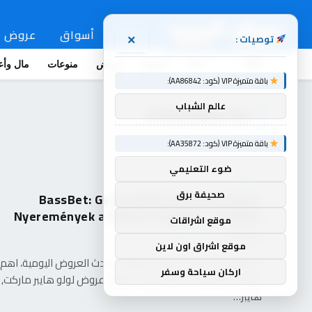
اخبار
أسواق
عروض
توصيات :
×
اخبار
أسواق
عروض
منوعات
مال وأع
باقة متميزة VIP (كود: AA86842):
عالم الشباب
NYEREMÉNYEK
باقة متميزة VIP (كود: AA35872):
ضوء التعليمي
عروض
صحيفة برق
BassBet: Gyors‑Játék Slotok és Gyors
Nyeremények a Modern Gambler számára
موقع اشراقات
souq-arb
مايو 16, 2026
موقع اشراق اون لاين
استمتع بأحدث واخر عروض الأسواق، أحدث العروض اليومية، اهم
اركان سياحة وسفر
عروض السعودية الان، عروض كارفور ,عروض لولو هايبر ماركت, 
هايبر…