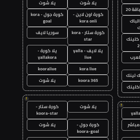
يلا شوت
يلا شوت
قة 20
كورة اون لاين -
كورة جول - kora
الباك
kora onli
goal
ك
كورة ستار - kora
سوريا لايف
 كلينك
star
2
يلا لايف - yalla
يلا كورة -
لعرب
live
yallakora
kooralive
kora live
ك لينك
koora 365
يلا شوت
اكلينك
!
!
يلا شوت
كورة ستار -
koora-star
yall
مباشر
كورة جول -
يلا شوت
koora-goal