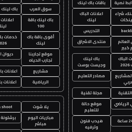
ابط نصية
باقات باك لينك
سوق العرب
باك لينك با
نك، شراء
اعلانات الباك
ينكات
لينك
باك لينك باقة
اعلانات 
100
لين
backl
التدريس
أقوى باقة باك
خدمات با
العالم
منتدى الاشراق
لينك
026
 كبير
موقع تجاربنا
ديوان ا
ت الباك
باك لينك
تجارب الحياه
20
وجيست بوست
مشاريع
اعلانات با
لمشاريع
مصادر التعليم
ربي
الرياضية
اعلانات ب
لتقنية
مجلة تقنية
 الرياضي
موقع حالة
يلا شوت
a shoot
للتعليم
مباريات اليوم
برشلونة 
هيدب فنون
مباشر
وترفيه