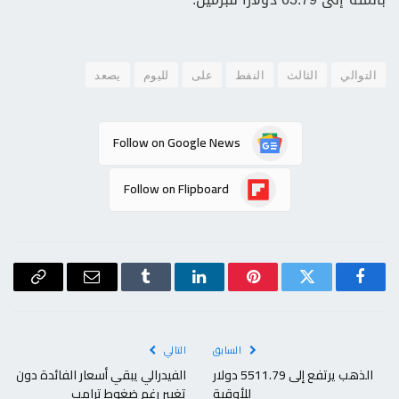
التوالي
الثالث
النفط
على
لليوم
يصعد
Follow on Google News
Follow on Flipboard
فيسبوك
تويتر
بينتيريست
لينكدإن
Tumblr
البريد
Copy
الإلكتروني
Link
السابق
التالي
الذهب يرتفع إلى 5511.79 دولار
الفيدرالي يبقي أسعار الفائدة دون
للأوقية
تغيير رغم ضغوط ترامب