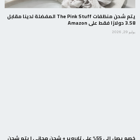
يتم شحن منظفات The Pink Stuff المفضلة لدينا مقابل
3.58 دولارًا فقط على Amazon
يوليو 29, 2026
خصم يصل إلى 55% على تابروير + شحن مجاني | يتم شحن