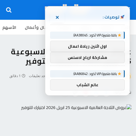
توصيات :
×
اخبار
أسواق
عروض
منوعات
مال وأعمال
الأسهم
باقة متميزة VIP (كود: AA38045):
عروض
اول اثنين ريادة اعمال
عروض الثلاجة العالمية الاسبوعية
25 ابريل 2026 اختيارك للتوفير
مشاركة ارباح ادسنس
باقة متميزة VIP (كود: AA86842):
بواسطة
souq-arb
أبريل 25, 2026
لا توجد تعليقات
1 دقائق
عالم الشباب
شاركها