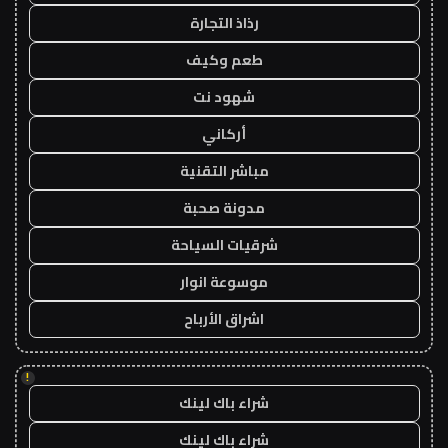
رذاذ التجارة
طعم وكيف
شهود نت
أركاني
مباشر التقنية
مدونة صحبة
شرقيات السياحة
موسوعة انوار
اشراق الأرباح
!
شراء باك لينك
شراء باك لينك