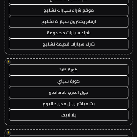
موقع شراء سيارات تشليح
ارقام يشترون سيارات تشليح
شراء سيارات مصدومة
شراء سيارات قديمة تشليح
!
كورة 365
كورة سيتي
جول العرب goalarab
بث مباشر ريال مدريد اليوم
يلا لايف
!