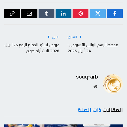
فيسبوك
تويتر
بينتيريست
لينكدإن
Tumblr
البريد
Copy
الإلكتروني
Link
السابق
التالي
مخطط الرسم البياني الأسبوعي:
عروض نستو الدمام اليوم 26 ابريل
24 أبريل 2026
2026 ثلاث أيام كبرى
souq-arb
موقع
الويب
المقالات
ذات الصلة