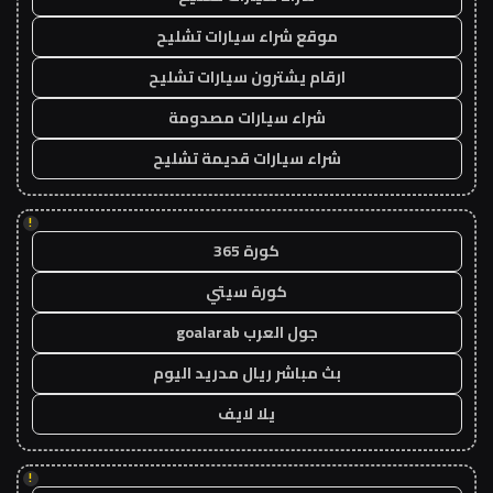
موقع شراء سيارات تشليح
ارقام يشترون سيارات تشليح
شراء سيارات مصدومة
شراء سيارات قديمة تشليح
!
كورة 365
كورة سيتي
جول العرب goalarab
بث مباشر ريال مدريد اليوم
يلا لايف
!