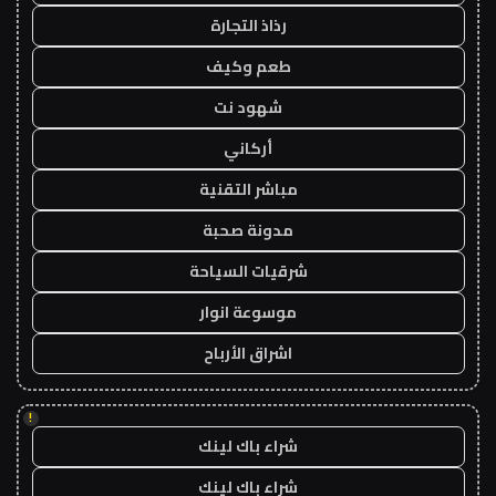
رذاذ التجارة
طعم وكيف
شهود نت
أركاني
مباشر التقنية
مدونة صحبة
شرقيات السياحة
موسوعة انوار
اشراق الأرباح
!
شراء باك لينك
شراء باك لينك