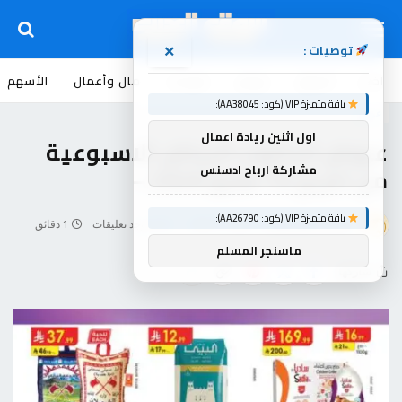
توصيات :
×
اخبار
أسواق
عروض
منوعات
مال وأعمال
الأسهم
باقة متميزة VIP (كود: AA38045):
عروض
اول اثنين ريادة اعمال
عروض الدانوب الرياض الاسبوعية
من تاريخ 13 مايو 2026 –
مشاركة ارباح ادسنس
باقة متميزة VIP (كود: AA26790):
بواسطة
souq-arb
مايو 17, 2026
لا توجد تعليقات
1 دقائق
ماسنجر المسلم
شاركها