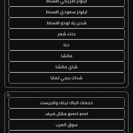
ايتونز امريكي اقساط
ايتونز سعودي اقساط
شحن يلا لودو اقساط
حناء شعر
حنا
ماتشا
شاي ماتشا
شدات ببجي تمارا
!
خدمات الباك لينك والجيست
guest post مقال ضيف
سوق العرب