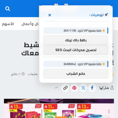
توصيات :
×
اخبار
أسواق
عروض
منوعات
مال وأعمال
الأسهم
باقة متميزة VIP (كود: AA11138):
عروض
باقة باك لينك
عروض الدانوب خميس مشيط
تحسين محركات البحث SEO
الاسبوعية 3 يونيو 2026 معاك
يالأخضر
باقة متميزة VIP (كود: AA86842):
عالم الشباب
بواسطة
souq-arb
يونيو 3, 2026
لا توجد تعليقات
1 دقائق
شاركها