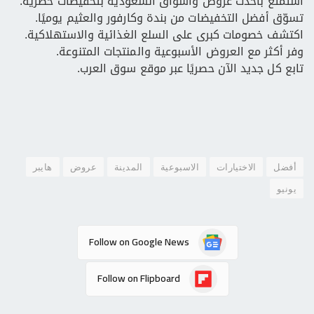
استمتع بأحدث عروض وأسواق السعودية بتخفيضات حصرية.
تسوّق أفضل التخفيضات من بندة وكارفور والعثيم يوميًا.
اكتشف خصومات كبرى على السلع الغذائية والاستهلاكية.
وفر أكثر مع العروض الأسبوعية والمنتجات المتنوعة.
تابع كل جديد الآن حصريًا عبر موقع سوق العرب.
أفضل
الاختيارات
الاسبوعية
المدينة
عروض
هايبر
يونيو
Follow on Google News
Follow on Flipboard