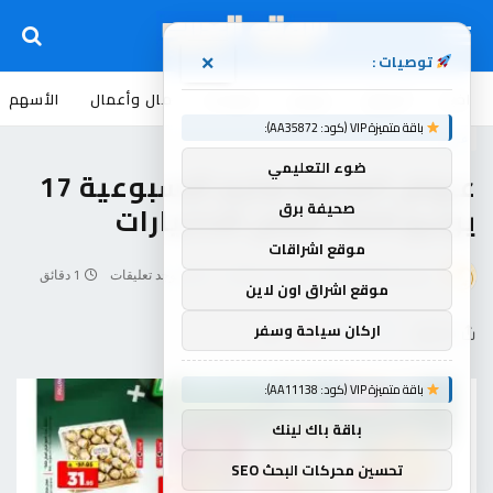
توصيات :
×
اخبار
أسواق
عروض
منوعات
مال وأعمال
الأسهم
باقة متميزة VIP (كود: AA35872):
عروض
ضوء التعليمي
عروض المدينة هايبر الاسبوعية 17
يونيو 2026 أفضل الاختيارات
صحيفة برق
موقع اشراقات
بواسطة
souq-arb
يونيو 17, 2026
لا توجد تعليقات
1 دقائق
موقع اشراق اون لاين
اركان سياحة وسفر
شاركها
باقة متميزة VIP (كود: AA11138):
باقة باك لينك
تحسين محركات البحث SEO