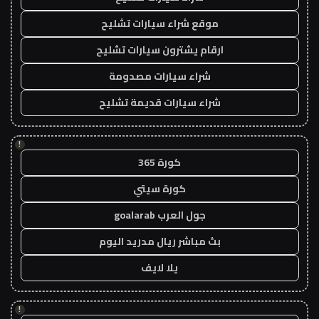
موقع شراء سيارات تشليح
ارقام يشترون سيارات تشليح
شراء سيارات مصدومة
شراء سيارات قديمة تشليح
!
كورة 365
كورة سيتي
جول العرب goalarab
بث مباشر ريال مدريد اليوم
يلا لايف
!