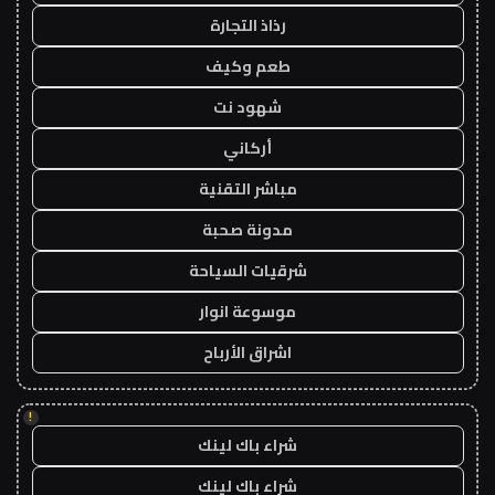
رذاذ التجارة
طعم وكيف
شهود نت
أركاني
مباشر التقنية
مدونة صحبة
شرقيات السياحة
موسوعة انوار
اشراق الأرباح
!
شراء باك لينك
شراء باك لينك