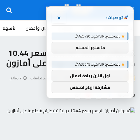
توصيات :
×
اخبار
أسواق
عروض
منوعات
مال وأعمال
الأسهم
باقة متميزة VIP (كود: AA26790):
منوعات
ماسنجر المسلم
غسولان أصليان للجسم بسعر 10.44
دولارًا فقط يتم شحنهما على أمازون
باقة متميزة VIP (كود: AA38045):
اول اثنين ريادة اعمال
بواسطة
souq-arb
يونيو 30, 2026
لا توجد تعليقات
2 دقائق
مشاركة ارباح ادسنس
شاركها