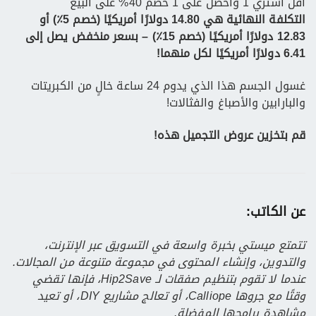
أقل اشتري 1 واحصل على 1 خصم 40% على البيع
التكلفة النهائية هي 14.80 دولارًا أمريكيًا (خصم 5٪) أو
12.83 دولارًا أمريكيًا (خصم 15٪) – بسعر منخفض يصل إلى
6.41 دولارًا أمريكيًا لكل منهما!
غسول الجسم هذا الذي يدوم 24 ساعة خالٍ من الكبريتات
والبارابين والأصباغ والفثالات!
قم بتخزين عروض التجميل هذه!
عن الكاتب:
تتمتع ميستي بخبرة واسعة في التسويق عبر الإنترنت،
والتدوين، وإنشاء المحتوى في مجموعة متنوعة من المجالات.
عندما لا تقوم بتنظيم صفقات لـ Hip2Save، فإنها تقضي
وقتًا مع جروها Calliope، أو تعالج مشاريع DIY، أو تعيد
مشاهدة برامجها المفضلة.