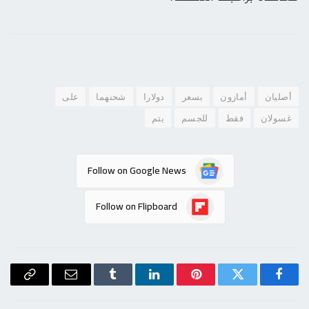
أصليان
أمازون
بسعر
دولارا
شحنهما
على
غسولان
فقط
للجسم
يتم
Follow on Google News
Follow on Flipboard
فيسبوك
تويتر
بينتيريست
لينكدإن
Tumblr
البريد
Copy
الإلكتروني
Link