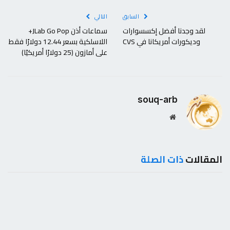
السابق
التالي
لقد وجدنا أفضل إكسسوارات
سماعات أذن JLab Go Pop+
وديكورات أمريكانا في CVS
اللاسلكية بسعر 12.44 دولارًا فقط
على أمازون (25 دولارًا أمريكيًا)
souq-arb
موقع
الويب
المقالات
ذات الصلة