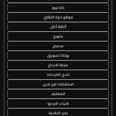
كار نيوز
موقع خبرة التقني
أناقة أنثى
متورخ
مدسن
روتانا تسويق
مجلة الابداع
نادي الترددات
استشارات اون لاين
المعارف
هيدب فيديو
رمح التقنية