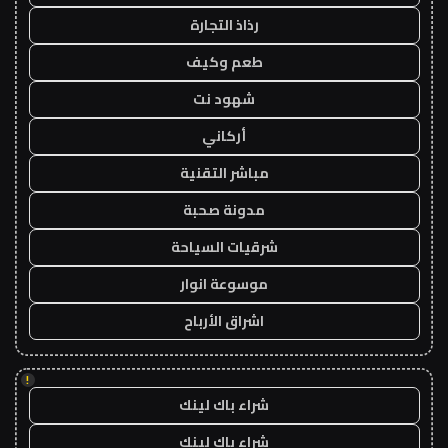
رذاذ التجارة
طعم وكيف
شهود نت
أركاني
مباشر التقنية
مدونة صحبة
شرقيات السياحة
موسوعة انوار
اشراق الأرباح
!
شراء باك لينك
شراء باك لينك