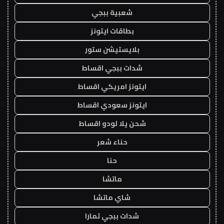
شعبية ببجي
بطاقات ايتونز
بلايستيشن ستور
شدات ببجي اقساط
ايتونز امريكي اقساط
ايتونز سعودي اقساط
شحن يلا لودو اقساط
حناء شعر
حنا
ماتشا
شاي ماتشا
شدات ببجي تمارا