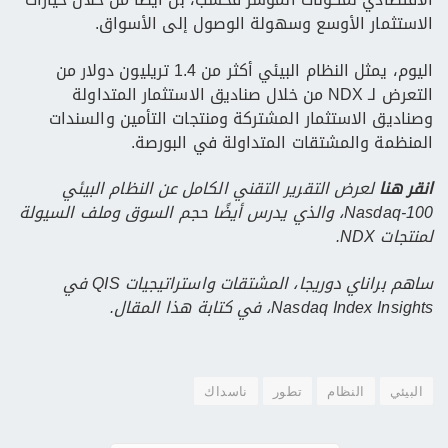
الاستثمار الأوسع وسهولة الوصول إلى الأسواق.
اليوم، يمثل النظام البيئي أكثر من 1.4 تريليون دولار من
التعرض لـ NDX من خلال صناديق الاستثمار المتداولة
وصناديق الاستثمار المشتركة ومنتجات التأمين والسندات
المنظمة والمشتقات المتداولة في البورصة.
انقر هنا
لعرض التقرير التقني الكامل عن النظام البيئي
Nasdaq-100، والذي يدرس أيضًا حجم السوق وملف السيولة
لمنتجات NDX.
ساهم براناي دوريجا، المشتقات واستراتيجيات QIS في
Nasdaq Index Insights، في كتابة هذا المقال.
البيئي
النظام
تطور
ناسداك