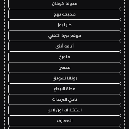
مدونة كوكان
صحيفة نهج
كار نيوز
موقع خبرة التقني
أناقة أنثى
متورخ
مدسن
روتانا تسويق
مجلة الابداع
نادي الترددات
استشارات اون لاين
المعارف