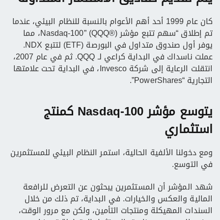
كان عام 1999 أحد أهم الأعوام بالنسبة للنظام البيئي، عندما
تم إطلاق “سهم تتبع مؤشر Nasdaq-100” (QQQ®)، مما
يوفر أول صندوق متداول في البورصة (ETF) لتتبع NDX.
عملت ناسداك في البداية كراعي لـ QQQ. ثم في عام 2007،
انتقلت الرعاية إلى شركة Invesco، في البداية تحت علامتها
التجارية “PowerShares”.
يتوسع مؤشر Nasdaq-100 كمنتج
استثماري
ومع دخولنا الألفية الحالية، استمر النظام البيئي للمستثمرين
في التوسع.
شهد المؤشر أن المستثمرين يبحثون عن التعرض للرافعة
المالية والعكس والخيارات. في البداية، تم ذلك من خلال
السندات المهيكلة ومنتجات التأمين، ولكن مع مرور الوقت،