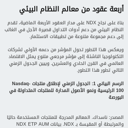
أربعة عقود من معالم النظام البيئي
بناءً على نجاح NDX على مدار العقود الأربعة الماضية، تقدم
النظام البيئي من دعم أدوات التداول قصيرة الأجل في الغالب
إلى دعم مجموعة متنوعة من تطبيقات الاستثمار.
ويعكس هذا التطور تحول المؤشر من دعمه الأولي لشركات
التكنولوجيا الناشئة إلى مؤشر مرجعي متنوع يمثل الاقتصاد
العالمي في القرن الحادي والعشرين. ويبين الجدول الزمني
التالي تطور هذا التطور.
الرسم البياني 1: الجدول الزمني لإطلاق منتجات Nasdaq-
100 الرئيسية ونمو الأصول المدارة للمنتجات المتداولة في
البورصة
المصدر: ناسداك. المعالم المدرجة للمنتجات المستخدمة حاليًا
والمرتبطة أو المقيسة بـ NDX. بيانات NDX ETP AUM