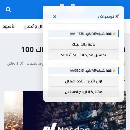
توصيات :
×
اخبار
أسواق
عروض
منوعات
مال وأعمال
الأسهم
باقة متميزة VIP (كود: AA11138):
أسواق
باقة باك لينك
تطور النظام البيئي ناسداك 100
تحسين محركات البحث SEO
بواسطة
souq-arb
مارس 15, 2026
لا توجد تعليقات
3 دقائق
باقة متميزة VIP (كود: AA38045):
شاركها
اول اثنين ريادة اعمال
مشاركة ارباح ادسنس