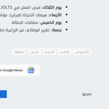
يوم الثلاثاء:
فرص العمل في JOLTS (فبراير)
الأربعاء:
مبيعات التجزئة (فبراير)، مؤشرات مدي
يوم الخميس:
مطالبات البطالة
جمعة:
تقرير الوظائف غير الزراعية (مارس)، ومؤشر
الأسبوعي
البياني
الرسم
مارس
مخطط
on Google News
شاركها.