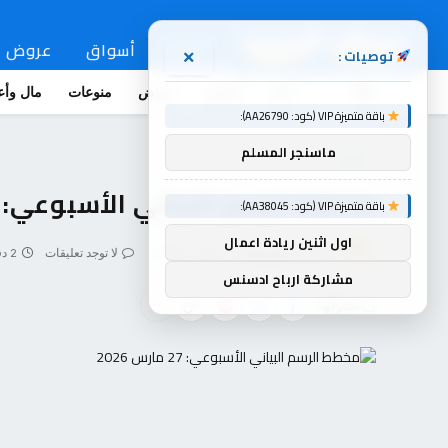
اخبار
أسواق
عروض
توصيات :
×
اخبار
أسواق
عروض
منوعات
مال وأع
باقة متميزة VIP (كود: AA26790):
ماسنجر المسلم
أسواق
مخطط الرسم البياني الأسبوعي: 27 مارس 2026
باقة متميزة VIP (كود: AA38045):
اول اثنين ريادة اعمال
بواسطة
souq-arb
أبريل 3, 2026
لا توجد تعليقات
2 دقائق
مشاركة ارباح ادسنس
شاركها