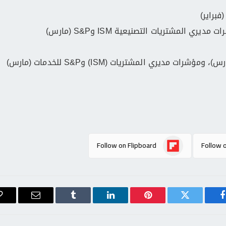
ري المشتريات التصنيعية ISM وS&P (مارس)
ات مديري المشتريات (ISM) وS&P للخدمات (مارس)
Follow on Flipboard
Follow 
فيسبوك
تويتر
بينتيريست
لينكدإن
Tumblr
البريد
الإلكتروني