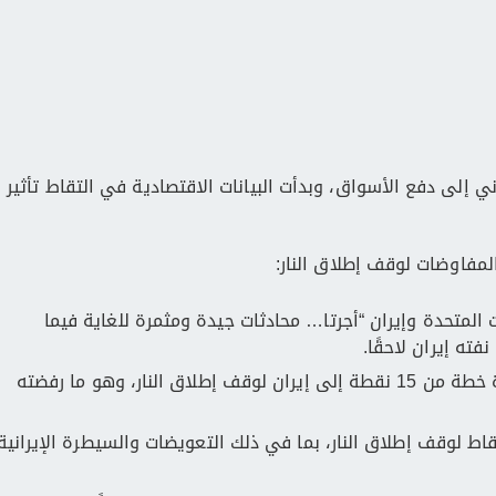
ي إلى دفع الأسواق، وبدأت البيانات الاقتصادية في التقاط تأثير
لمفاوضات لوقف إطلاق النار:
 المتحدة وإيران “أجرتا… محادثات جيدة ومثمرة للغاية فيما
فته إيران لاحقًا.
وأرسلت الولايات المتحدة خطة من 15 نقطة إلى إيران لوقف إطلاق النار، وهو ما رفضته
ط لوقف إطلاق النار، بما في ذلك التعويضات والسيطرة الإيرانية