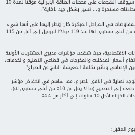
أعلن الرئيس ترامب أنه سيوقف الهجمات على محطات الطاقة الإيرانية مؤقتًا لمدة 10
 المفاوضات في المراحل المبكرة كان يُنظر إليها على أنها شيء
إيجابي، مما ساعد على دفع أسعار خام برنت من أعلى مستوى لها عند 119 دولارًا للبرميل إلى أقل من 115
انات الاقتصادية، حيث شهدت مؤشرات مديري المشتريات الأولية
رتفاع أسعار المدخلات والمخرجات في قطاعي التصنيع والخدمات،
 الإضافي وتأثير تكلفة المعيشة الناتج عن الصراع”.
 توجد نهاية في الأفق للصراع، مما ساهم في انخفاض مؤشر
ناسداك 100® بنسبة 3٪ هذا الأسبوع، مما دفعه إلى التصحيح (ما لا يقل عن 10٪ من أعلى مستوى له)،
وع المقبل: